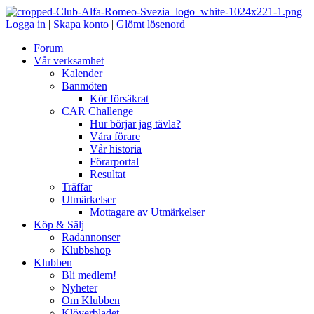
Logga in
|
Skapa konto
|
Glömt lösenord
Forum
Vår verksamhet
Kalender
Banmöten
Kör försäkrat
CAR Challenge
Hur börjar jag tävla?
Våra förare
Vår historia
Förarportal
Resultat
Träffar
Utmärkelser
Mottagare av Utmärkelser
Köp & Sälj
Radannonser
Klubbshop
Klubben
Bli medlem!
Nyheter
Om Klubben
Klöverbladet