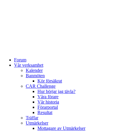
Forum
Vår verksamhet
Kalender
Banmöten
Kör försäkrat
CAR Challenge
Hur börjar jag tävla?
Våra förare
Vår historia
Förarportal
Resultat
Träffar
Utmärkelser
Mottagare av Utmärkelser