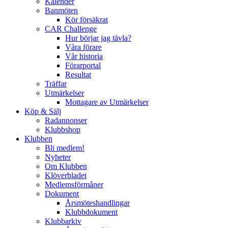
Kalender
Banmöten
Kör försäkrat
CAR Challenge
Hur börjar jag tävla?
Våra förare
Vår historia
Förarportal
Resultat
Träffar
Utmärkelser
Mottagare av Utmärkelser
Köp & Sälj
Radannonser
Klubbshop
Klubben
Bli medlem!
Nyheter
Om Klubben
Klöverbladet
Medlemsförmåner
Dokument
Årsmöteshandlingar
Klubbdokument
Klubbarkiv