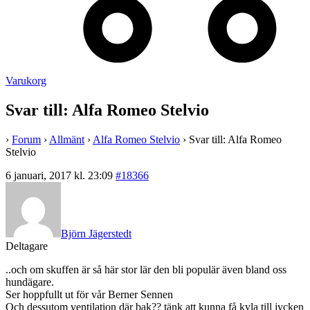
Varukorg
Svar till: Alfa Romeo Stelvio
›
Forum
›
Allmänt
›
Alfa Romeo Stelvio
›
Svar till: Alfa Romeo
Stelvio
6 januari, 2017 kl. 23:09
#18366
Björn Jägerstedt
Deltagare
..och om skuffen är så här stor lär den bli populär även bland oss
hundägare.
Ser hoppfullt ut för vår Berner Sennen
Och dessutom ventilation där bak?? tänk att kunna få kyla till jycken