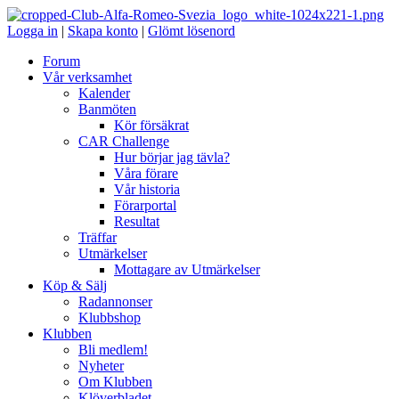
Logga in
|
Skapa konto
|
Glömt lösenord
Forum
Vår verksamhet
Kalender
Banmöten
Kör försäkrat
CAR Challenge
Hur börjar jag tävla?
Våra förare
Vår historia
Förarportal
Resultat
Träffar
Utmärkelser
Mottagare av Utmärkelser
Köp & Sälj
Radannonser
Klubbshop
Klubben
Bli medlem!
Nyheter
Om Klubben
Klöverbladet