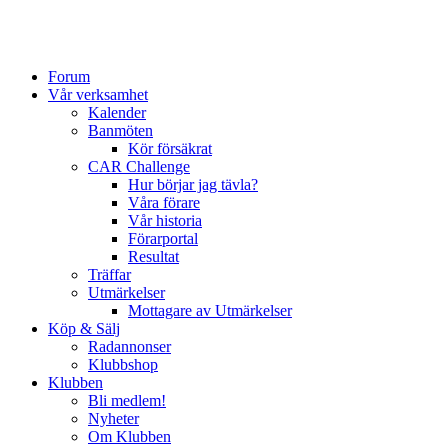
Forum
Vår verksamhet
Kalender
Banmöten
Kör försäkrat
CAR Challenge
Hur börjar jag tävla?
Våra förare
Vår historia
Förarportal
Resultat
Träffar
Utmärkelser
Mottagare av Utmärkelser
Köp & Sälj
Radannonser
Klubbshop
Klubben
Bli medlem!
Nyheter
Om Klubben