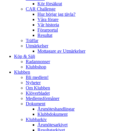
Kör försäkrat
CAR Challenge
Hur börjar jag tävla?
Våra förare
Vår historia
Förarportal
Resultat
Träffar
Utmärkelser
Mottagare av Utmärkelser
Köp & Sälj
Radannonser
Klubbshop
Klubben
Bli medlem!
Nyheter
Om Klubben
Klöverbladet
Medlemsförmåner
Dokument
Årsmöteshandlingar
Klubbdokument
Klubbarkiv
Årsmötesarkivet
Resultatarkivet