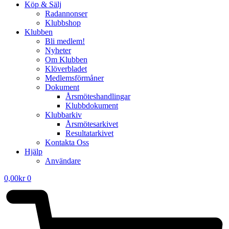
Köp & Sälj
Radannonser
Klubbshop
Klubben
Bli medlem!
Nyheter
Om Klubben
Klöverbladet
Medlemsförmåner
Dokument
Årsmöteshandlingar
Klubbdokument
Klubbarkiv
Årsmötesarkivet
Resultatarkivet
Kontakta Oss
Hjälp
Användare
0,00
kr
0