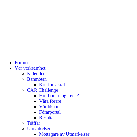
Forum
Vår verksamhet
Kalender
Banmöten
Kör försäkrat
CAR Challenge
Hur börjar jag tävla?
Våra förare
Vår historia
Förarportal
Resultat
Träffar
Utmärkelser
Mottagare av Utmärkelser