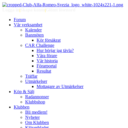
Logga in
|
Skapa konto
|
Glömt lösenord
Forum
Vår verksamhet
Kalender
Banmöten
Kör försäkrat
CAR Challenge
Hur börjar jag tävla?
Våra förare
Vår historia
Förarportal
Resultat
Träffar
Utmärkelser
Mottagare av Utmärkelser
Köp & Sälj
Radannonser
Klubbshop
Klubben
Bli medlem!
Nyheter
Om Klubben
Klöverbladet