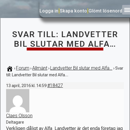
Logga in
|
Skapa konto
|
Glömt lösenord
SVAR TILL: LANDVETTER
BIL SLUTAR MED ALFA…
Forum
Allmänt
Landvetter Bil slutar med Alfa…
›
›
›
›
Svar
till: Landvetter Bil slutar med Alfa…
#18427
13 april, 2016 kl. 14:59
Claes Olsson
Deltagare
Verkligen dåligt av Alfa Landvetter är det enda företag jag