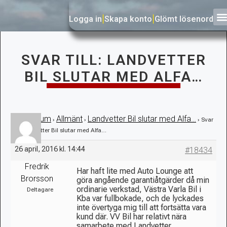
Logga in
|
Skapa konto
|
Glömt lösenord
SVAR TILL: LANDVETTER
BIL SLUTAR MED ALFA…
Forum
Allmänt
Landvetter Bil slutar med Alfa…
›
›
›
›
Svar
till: Landvetter Bil slutar med Alfa…
26 april, 2016 kl. 14:44
#18434
Fredrik
Har haft lite med Auto Lounge att
Brorsson
göra angående garantiåtgärder då min
ordinarie verkstad, Västra Varla Bil i
Deltagare
Kba var fullbokade, och de lyckades
inte övertyga mig till att fortsätta vara
kund där. VV Bil har relativt nära
samarbete med Landvetter.