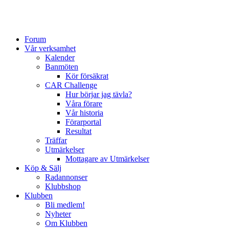
Forum
Vår verksamhet
Kalender
Banmöten
Kör försäkrat
CAR Challenge
Hur börjar jag tävla?
Våra förare
Vår historia
Förarportal
Resultat
Träffar
Utmärkelser
Mottagare av Utmärkelser
Köp & Sälj
Radannonser
Klubbshop
Klubben
Bli medlem!
Nyheter
Om Klubben