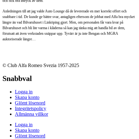
och fick bra intryck av dem.
Anledningen till att jag valde Auto Lounge då de levererade en mer korrekt offert och
snabbare i tid. De kunde ge bättre svar, antagligen eftersom de jobbat med Alfa bra mycket
längre än vad Bilvaruhuset i Linköping gjort. Men, om personalen får vara kvar på
Bilvaruhuset och bli lite varma i kläderna så kan jag tänka mig att handla bil av dem,
förutsatt att även verkstaden snäppar upp. Tyvärr är ju inte Bengan och MGRA
auktoriserade längre…
© Club Alfa Romeo Svezia 1957-2025
Snabbval
Logga in
Skapa konto
Glömt lösenord
Integritetspolicy
Allmänna villkor
Logga in
Skapa konto
Glömt lösenord