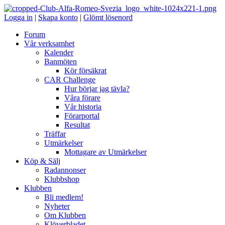
Logga in
|
Skapa konto
|
Glömt lösenord
Forum
Vår verksamhet
Kalender
Banmöten
Kör försäkrat
CAR Challenge
Hur börjar jag tävla?
Våra förare
Vår historia
Förarportal
Resultat
Träffar
Utmärkelser
Mottagare av Utmärkelser
Köp & Sälj
Radannonser
Klubbshop
Klubben
Bli medlem!
Nyheter
Om Klubben
Klöverbladet