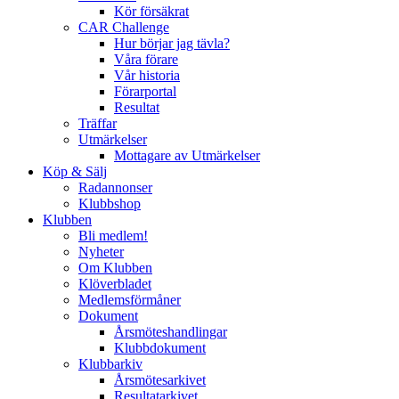
Kör försäkrat
CAR Challenge
Hur börjar jag tävla?
Våra förare
Vår historia
Förarportal
Resultat
Träffar
Utmärkelser
Mottagare av Utmärkelser
Köp & Sälj
Radannonser
Klubbshop
Klubben
Bli medlem!
Nyheter
Om Klubben
Klöverbladet
Medlemsförmåner
Dokument
Årsmöteshandlingar
Klubbdokument
Klubbarkiv
Årsmötesarkivet
Resultatarkivet