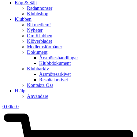
Köp & Sälj
Radannonser
Klubbshop
Klubben
Bli medlem!
Nyheter
Om Klubben
Klöverbladet
Medlemsförmåner
Dokument
Årsmöteshandlingar
Klubbdokument
Klubbarkiv
Årsmötesarkivet
Resultatarkivet
Kontakta Oss
Hjälp
Användare
0,00
kr
0