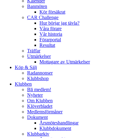
Kalender
Banmöten
Kör försäkrat
CAR Challenge
Hur börjar jag tävla?
Våra förare
Vår historia
Förarportal
Resultat
Träffar
Utmärkelser
Mottagare av Utmärkelser
Köp & Sälj
Radannonser
Klubbshop
Klubben
Bli medlem!
Nyheter
Om Klubben
Klöverbladet
Medlemsförmåner
Dokument
Årsmöteshandlingar
Klubbdokument
Klubbarkiv