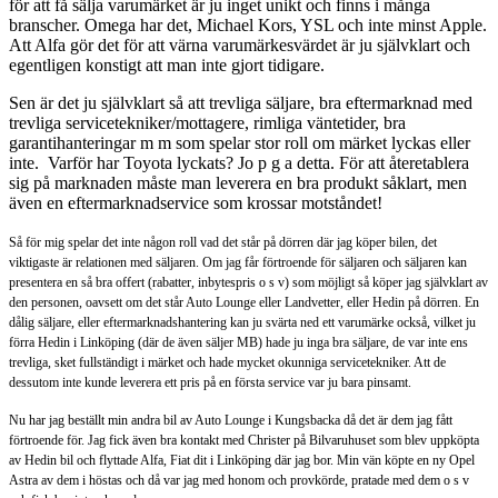
för att få sälja varumärket är ju inget unikt och finns i många
branscher. Omega har det, Michael Kors, YSL och inte minst Apple.
Att Alfa gör det för att värna varumärkesvärdet är ju självklart och
egentligen konstigt att man inte gjort tidigare.
Sen är det ju självklart så att trevliga säljare, bra eftermarknad med
trevliga servicetekniker/mottagere, rimliga väntetider, bra
garantihanteringar m m som spelar stor roll om märket lyckas eller
inte. Varför har Toyota lyckats? Jo p g a detta. För att återetablera
sig på marknaden måste man leverera en bra produkt såklart, men
även en eftermarknadservice som krossar motståndet!
Så för mig spelar det inte någon roll vad det står på dörren där jag köper bilen, det
viktigaste är relationen med säljaren. Om jag får förtroende för säljaren och säljaren kan
presentera en så bra offert (rabatter, inbytespris o s v) som möjligt så köper jag självklart av
den personen, oavsett om det står Auto Lounge eller Landvetter, eller Hedin på dörren. En
dålig säljare, eller eftermarknadshantering kan ju svärta ned ett varumärke också, vilket ju
förra Hedin i Linköping (där de även säljer MB) hade ju inga bra säljare, de var inte ens
trevliga, sket fullständigt i märket och hade mycket okunniga servicetekniker. Att de
dessutom inte kunde leverera ett pris på en första service var ju bara pinsamt.
Nu har jag beställt min andra bil av Auto Lounge i Kungsbacka då det är dem jag fått
förtroende för. Jag fick även bra kontakt med Christer på Bilvaruhuset som blev uppköpta
av Hedin bil och flyttade Alfa, Fiat dit i Linköping där jag bor. Min vän köpte en ny Opel
Astra av dem i höstas och då var jag med honom och provkörde, pratade med dem o s v