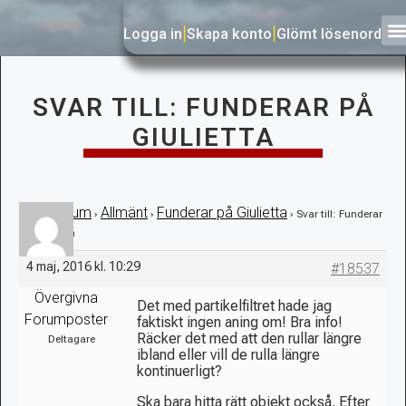
Logga in
|
Skapa konto
|
Glömt lösenord
SVAR TILL: FUNDERAR PÅ
GIULIETTA
Forum
Allmänt
Funderar på Giulietta
›
›
›
›
Svar till: Funderar
på Giulietta
4 maj, 2016 kl. 10:29
#18537
Övergivna
Det med partikelfiltret hade jag
Forumposter
faktiskt ingen aning om! Bra info!
Räcker det med att den rullar längre
Deltagare
ibland eller vill de rulla längre
kontinuerligt?
Ska bara hitta rätt objekt också. Efter