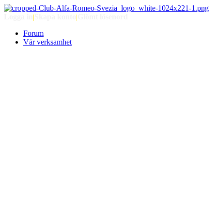
Logga in
|
Skapa konto
|
Glömt lösenord
Forum
Vår verksamhet