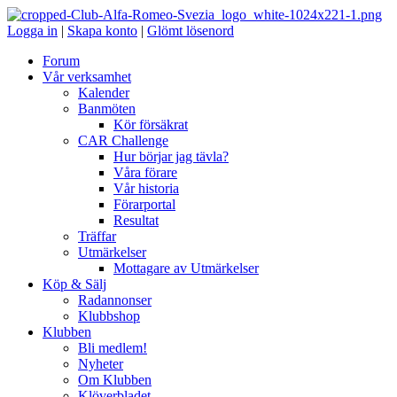
Logga in
|
Skapa konto
|
Glömt lösenord
Forum
Vår verksamhet
Kalender
Banmöten
Kör försäkrat
CAR Challenge
Hur börjar jag tävla?
Våra förare
Vår historia
Förarportal
Resultat
Träffar
Utmärkelser
Mottagare av Utmärkelser
Köp & Sälj
Radannonser
Klubbshop
Klubben
Bli medlem!
Nyheter
Om Klubben
Klöverbladet