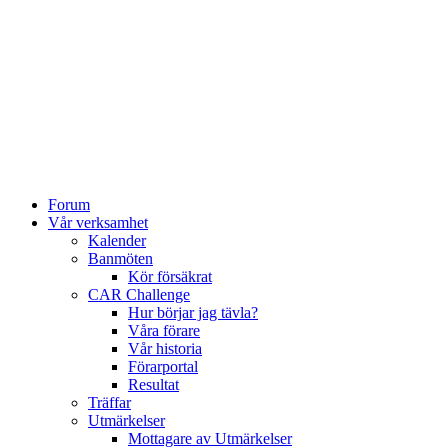
Forum
Vår verksamhet
Kalender
Banmöten
Kör försäkrat
CAR Challenge
Hur börjar jag tävla?
Våra förare
Vår historia
Förarportal
Resultat
Träffar
Utmärkelser
Mottagare av Utmärkelser