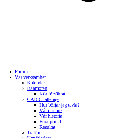
Forum
Vår verksamhet
Kalender
Banmöten
Kör försäkrat
CAR Challenge
Hur börjar jag tävla?
Våra förare
Vår historia
Förarportal
Resultat
Träffar