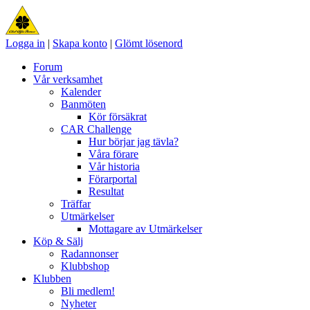
Logga in
|
Skapa konto
|
Glömt lösenord
Forum
Vår verksamhet
Kalender
Banmöten
Kör försäkrat
CAR Challenge
Hur börjar jag tävla?
Våra förare
Vår historia
Förarportal
Resultat
Träffar
Utmärkelser
Mottagare av Utmärkelser
Köp & Sälj
Radannonser
Klubbshop
Klubben
Bli medlem!
Nyheter