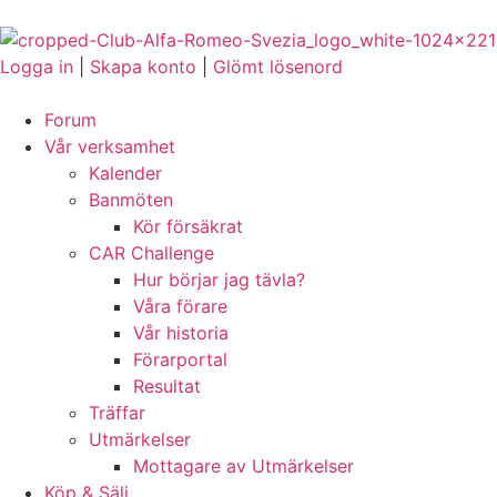
Logga in
|
Skapa konto
|
Glömt lösenord
Forum
Vår verksamhet
Kalender
Banmöten
Kör försäkrat
CAR Challenge
Hur börjar jag tävla?
Våra förare
Vår historia
Förarportal
Resultat
Träffar
Utmärkelser
Mottagare av Utmärkelser
Köp & Sälj