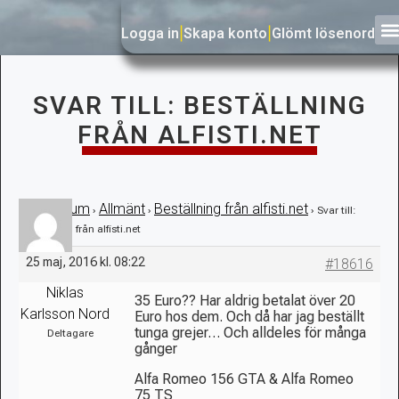
Logga in
|
Skapa konto
|
Glömt lösenord
SVAR TILL: BESTÄLLNING
FRÅN ALFISTI.NET
Forum
Allmänt
Beställning från alfisti.net
›
›
›
›
Svar till:
Beställning från alfisti.net
25 maj, 2016 kl. 08:22
#18616
Niklas
35 Euro?? Har aldrig betalat över 20
Karlsson Nord
Euro hos dem. Och då har jag beställt
tunga grejer… Och alldeles för många
Deltagare
gånger
Alfa Romeo 156 GTA & Alfa Romeo
75 TS