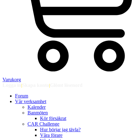
Varukorg
Logga in
|
Skapa konto
|
Glömt lösenord
Forum
Vår verksamhet
Kalender
Banmöten
Kör försäkrat
CAR Challenge
Hur börjar jag tävla?
Våra förare