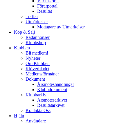
Vår historia
Förarportal
Resultat
Träffar
Utmärkelser
Mottagare av Utmärkelser
Köp & Sälj
Radannonser
Klubbshop
Klubben
Bli medlem!
Nyheter
Om Klubben
Klöverbladet
Medlemsförmåner
Dokument
Årsmöteshandlingar
Klubbdokument
Klubbarkiv
Årsmötesarkivet
Resultatarkivet
Kontakta Oss
Hjälp
Användare