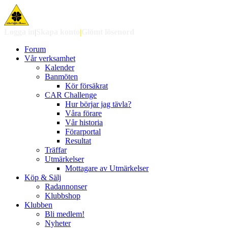
Logga in
|
Skapa konto
|
Glömt lösenord
Forum
Vår verksamhet
Kalender
Banmöten
Kör försäkrat
CAR Challenge
Hur börjar jag tävla?
Våra förare
Vår historia
Förarportal
Resultat
Träffar
Utmärkelser
Mottagare av Utmärkelser
Köp & Sälj
Radannonser
Klubbshop
Klubben
Bli medlem!
Nyheter