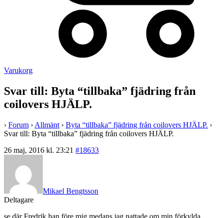
Varukorg
Svar till: Byta “tillbaka” fjädring från
coilovers HJÄLP.
›
Forum
›
Allmänt
›
Byta “tillbaka” fjädring från coilovers HJÄLP.
›
Svar till: Byta “tillbaka” fjädring från coilovers HJÄLP.
26 maj, 2016 kl. 23:21
#18633
Mikael Bengtsson
Deltagare
se där Fredrik han före mig medans jag nattade om min förkylda