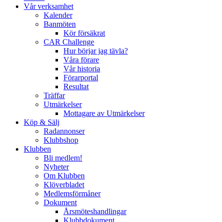
Vår verksamhet
Kalender
Banmöten
Kör försäkrat
CAR Challenge
Hur börjar jag tävla?
Våra förare
Vår historia
Förarportal
Resultat
Träffar
Utmärkelser
Mottagare av Utmärkelser
Köp & Sälj
Radannonser
Klubbshop
Klubben
Bli medlem!
Nyheter
Om Klubben
Klöverbladet
Medlemsförmåner
Dokument
Årsmöteshandlingar
Klubbdokument