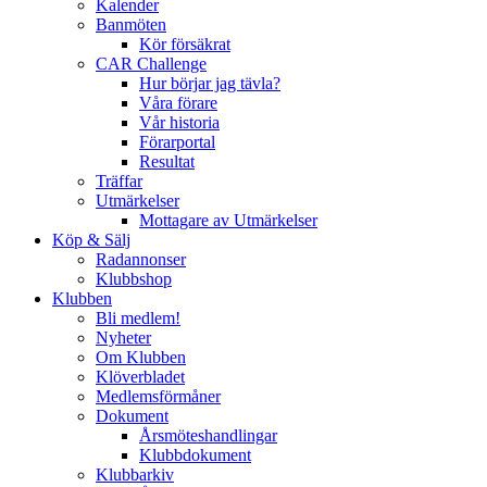
Kalender
Banmöten
Kör försäkrat
CAR Challenge
Hur börjar jag tävla?
Våra förare
Vår historia
Förarportal
Resultat
Träffar
Utmärkelser
Mottagare av Utmärkelser
Köp & Sälj
Radannonser
Klubbshop
Klubben
Bli medlem!
Nyheter
Om Klubben
Klöverbladet
Medlemsförmåner
Dokument
Årsmöteshandlingar
Klubbdokument
Klubbarkiv