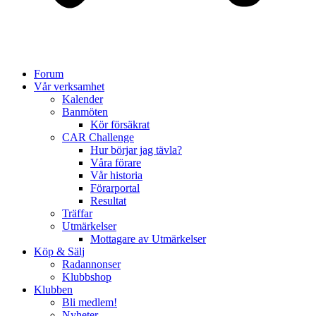
Forum
Vår verksamhet
Kalender
Banmöten
Kör försäkrat
CAR Challenge
Hur börjar jag tävla?
Våra förare
Vår historia
Förarportal
Resultat
Träffar
Utmärkelser
Mottagare av Utmärkelser
Köp & Sälj
Radannonser
Klubbshop
Klubben
Bli medlem!
Nyheter