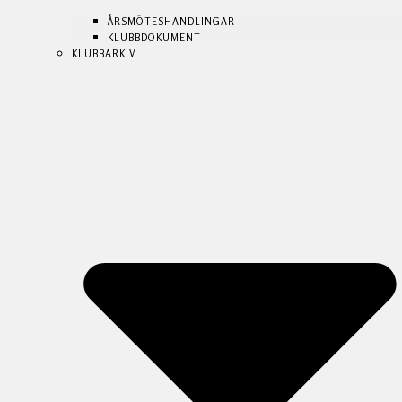
ÅRSMÖTESHANDLINGAR
ÅRSMÖTESHANDLINGAR
KLUBBDOKUMENT
KLUBBDOKUMENT
KLUBBARKIV
KLUBBARKIV