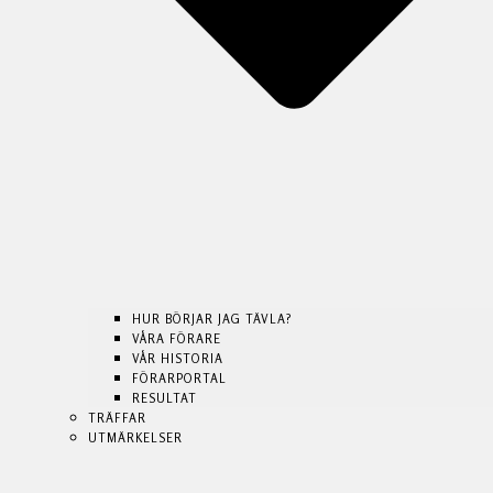
HUR BÖRJAR JAG TÄVLA?
VÅRA FÖRARE
VÅR HISTORIA
FÖRARPORTAL
HUR BÖRJAR JAG TÄVLA?
HUR BÖRJAR JAG TÄVLA?
RESULTAT
VÅRA FÖRARE
VÅRA FÖRARE
TRÄFFAR
VÅR HISTORIA
VÅR HISTORIA
UTMÄRKELSER
FÖRARPORTAL
FÖRARPORTAL
RESULTAT
RESULTAT
TRÄFFAR
TRÄFFAR
UTMÄRKELSER
UTMÄRKELSER