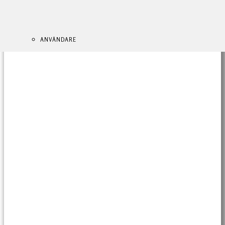
ANVÄNDARE
ANVÄNDARE