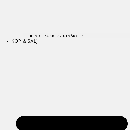
MOTTAGARE AV UTMÄRKELSER
KÖP & SÄLJ
MOTTAGARE AV UTMÄRKELSER
MOTTAGARE AV UTMÄRKELSER
KÖP & SÄLJ
KÖP & SÄLJ