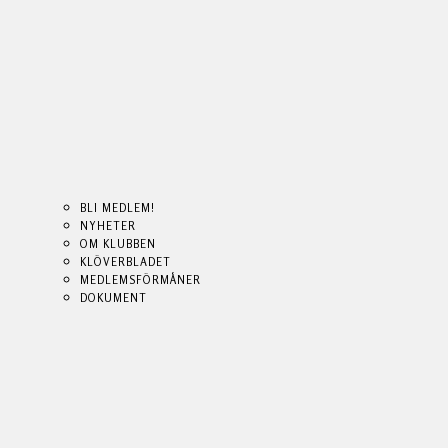
BLI MEDLEM!
NYHETER
OM KLUBBEN
KLÖVERBLADET
MEDLEMSFÖRMÅNER
DOKUMENT
BLI MEDLEM!
BLI MEDLEM!
NYHETER
NYHETER
OM KLUBBEN
OM KLUBBEN
KLÖVERBLADET
KLÖVERBLADET
MEDLEMSFÖRMÅNER
MEDLEMSFÖRMÅNER
DOKUMENT
DOKUMENT