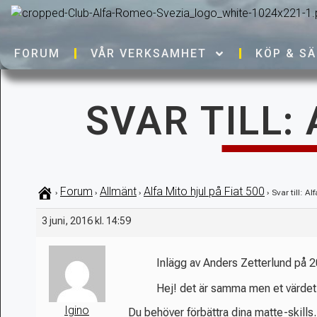
FORUM
VÅR VERKSAMHET
KÖP & SÄ
SVAR TILL:
Forum
Allmänt
Alfa Mito hjul på Fiat 500
›
›
›
›
Svar till: Al
3 juni, 2016 kl. 14:59
Inlägg av Anders Zetterlund på
Hej! det är samma men et värdet 
Igino
Du behöver förbättra dina matte-skills