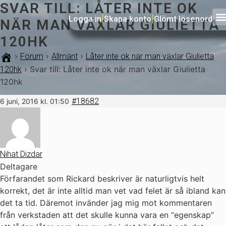
SVAR TILL: LÅTER INTE OK
Logga in
|
Skapa konto
|
Glömt lösenord
NÄR MAN VÄXLAR GIULIETTA
120HK
›
›
›
Forum
Allmänt
Låter inte ok när man växlar Giulietta
›
Svar till: Låter inte ok när man växlar Giulietta
120hk
120hk
#18682
6 juni, 2016 kl. 01:50
Nihat Dizdar
Deltagare
Förfarandet som Rickard beskriver är naturligtvis helt
korrekt, det är inte alltid man vet vad felet är så ibland kan
det ta tid. Däremot invänder jag mig mot kommentaren
från verkstaden att det skulle kunna vara en “egenskap”