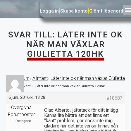
Logga in
|
Skapa konto
|
Glömt lösenord
SVAR TILL: LÅTER INTE OK
NÄR MAN VÄXLAR
GIULIETTA 120HK
Forum
Allmänt
Låter inte ok när man växlar Giulietta
›
›
›
120hk
›
Svar till: Låter inte ok när man växlar Giulietta 120hk
6 juni, 2016 kl. 18:28
#18687
Övergivna
Ciao Alberto, jättetack för ditt inlägg.
Forumposter
Känns lite bättre att det finns ett
“känt” problem, gör dock inte mig
Deltagare
gladare när det inte verkar finnas nån