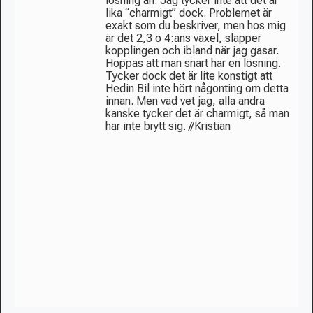
lösning än. Jag tycker inte att det är
lika “charmigt” dock
. Problemet är
exakt som du beskriver, men hos mig
är det 2,3 o 4:ans växel, släpper
kopplingen och ibland när jag gasar.
Hoppas att man snart har en lösning.
Tycker dock det är lite konstigt att
Hedin Bil inte hört någonting om detta
innan. Men vad vet jag, alla andra
kanske tycker det är charmigt
, så man
har inte brytt sig. //Kristian