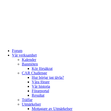
Forum
Vår verksamhet
Kalender
Banmöten
Kör försäkrat
CAR Challenge
Hur börjar jag tävla?
Våra förare
Vår historia
Förarportal
Resultat
Träffar
Utmärkelser
Mottagare av Utmärkelser