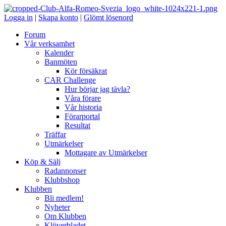
Logga in
|
Skapa konto
|
Glömt lösenord
Forum
Vår verksamhet
Kalender
Banmöten
Kör försäkrat
CAR Challenge
Hur börjar jag tävla?
Våra förare
Vår historia
Förarportal
Resultat
Träffar
Utmärkelser
Mottagare av Utmärkelser
Köp & Sälj
Radannonser
Klubbshop
Klubben
Bli medlem!
Nyheter
Om Klubben
Klöverbladet