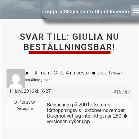
Logga in
|
Skapa konto
|
Glömt lösenord
SVAR TILL: GIULIA NU
BESTÄLLNINGSBAR!
Forum
Allmänt
GIULIA nu beställningsbar!
›
›
›
›
Svar till:
GIULIA nu beställningsbar!
11 juni, 2016 kl. 16:27
#18747
Filip Persson
Bensinaren på 200 hk kommer
Deltagare
förhoppningsvis i oktober-november.
Däremot vet jag inte riktigt när 280 hk
versionen dyker upp