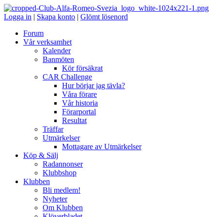
Logga in
|
Skapa konto
|
Glömt lösenord
Forum
Vår verksamhet
Kalender
Banmöten
Kör försäkrat
CAR Challenge
Hur börjar jag tävla?
Våra förare
Vår historia
Förarportal
Resultat
Träffar
Utmärkelser
Mottagare av Utmärkelser
Köp & Sälj
Radannonser
Klubbshop
Klubben
Bli medlem!
Nyheter
Om Klubben
Klöverbladet