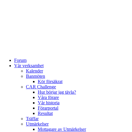
Forum
Vår verksamhet
Kalender
Banmöten
Kör försäkrat
CAR Challenge
Hur börjar jag tävla?
Våra förare
Vår historia
Förarportal
Resultat
Träffar
Utmärkelser
Mottagare av Utmärkelser