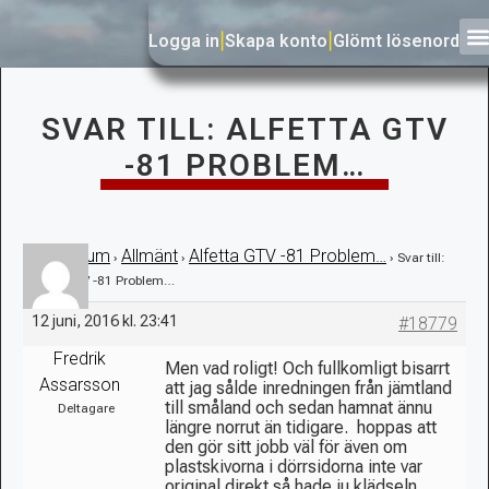
Logga in
|
Skapa konto
|
Glömt lösenord
SVAR TILL: ALFETTA GTV
-81 PROBLEM…
Forum
Allmänt
Alfetta GTV -81 Problem…
›
›
›
›
Svar till:
Alfetta GTV -81 Problem…
12 juni, 2016 kl. 23:41
#18779
Fredrik
Men vad roligt! Och fullkomligt bisarrt
Assarsson
att jag sålde inredningen från jämtland
till småland och sedan hamnat ännu
Deltagare
längre norrut än tidigare.
hoppas att
den gör sitt jobb väl för även om
plastskivorna i dörrsidorna inte var
original direkt så hade ju klädseln