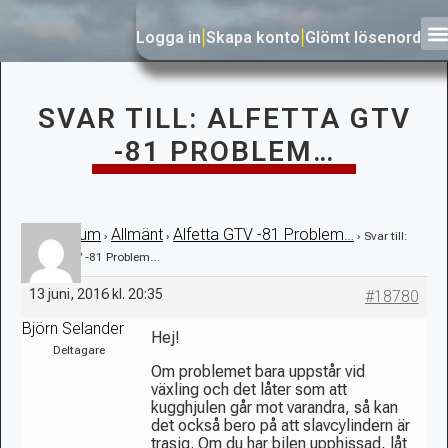
Logga in
|
Skapa konto
|
Glömt lösenord
SVAR TILL: ALFETTA GTV
-81 PROBLEM…
Forum
Allmänt
Alfetta GTV -81 Problem…
›
›
›
›
Svar till:
Alfetta GTV -81 Problem…
13 juni, 2016 kl. 20:35
#18780
Björn Selander
Hej!
Deltagare
Om problemet bara uppstår vid
växling och det låter som att
kugghjulen går mot varandra, så kan
det också bero på att slavcylindern är
trasig. Om du har bilen upphissad, låt