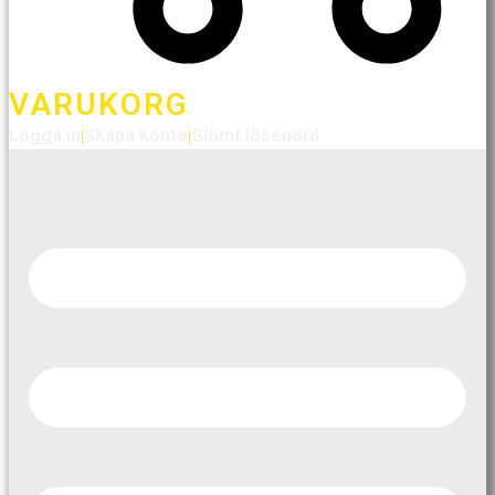
VARUKORG
Logga in
Skapa konto
Glömt lösenord
|
|