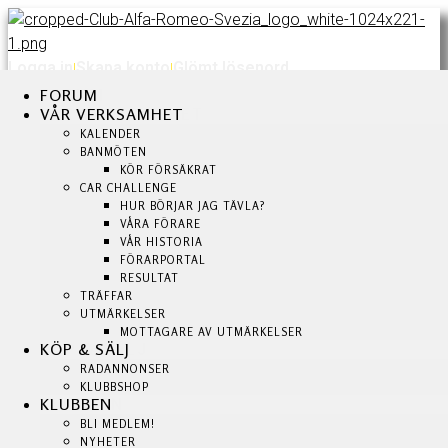
Logga in
Skapa konto
Glömt lösenord
|
|
FORUM
FORUM
FORUM
VÅR VERKSAMHET
VÅR VERKSAMHET
VÅR VERKSAMHET
KALENDER
KALENDER
KALENDER
BANMÖTEN
BANMÖTEN
BANMÖTEN
KÖR FÖRSÄKRAT
KÖR FÖRSÄKRAT
KÖR FÖRSÄKRAT
CAR CHALLENGE
CAR CHALLENGE
HUR BÖRJAR JAG TÄVLA?
HUR BÖRJAR JAG TÄVLA?
CAR CHALLENGE
VÅRA FÖRARE
VÅRA FÖRARE
HUR BÖRJAR JAG TÄVLA?
VÅR HISTORIA
VÅR HISTORIA
VÅRA FÖRARE
FÖRARPORTAL
FÖRARPORTAL
VÅR HISTORIA
RESULTAT
RESULTAT
TRÄFFAR
TRÄFFAR
FÖRARPORTAL
UTMÄRKELSER
UTMÄRKELSER
RESULTAT
MOTTAGARE AV UTMÄRKELSER
MOTTAGARE AV UTMÄRKELSER
TRÄFFAR
KÖP & SÄLJ
KÖP & SÄLJ
UTMÄRKELSER
RADANNONSER
RADANNONSER
MOTTAGARE AV UTMÄRKELSER
KLUBBSHOP
KLUBBSHOP
KLUBBEN
KLUBBEN
KÖP & SÄLJ
BLI MEDLEM!
BLI MEDLEM!
RADANNONSER
NYHETER
NYHETER