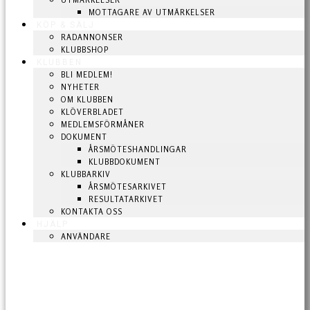
UTMÄRKELSER
MOTTAGARE AV UTMÄRKELSER
KÖP & SÄLJ
RADANNONSER
KLUBBSHOP
KLUBBEN
BLI MEDLEM!
NYHETER
OM KLUBBEN
KLÖVERBLADET
MEDLEMSFÖRMÅNER
DOKUMENT
ÅRSMÖTESHANDLINGAR
KLUBBDOKUMENT
KLUBBARKIV
ÅRSMÖTESARKIVET
RESULTATARKIVET
KONTAKTA OSS
HJÄLP
ANVÄNDARE