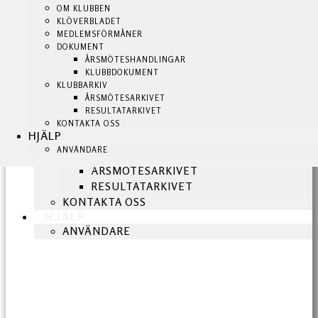
KLUBBSHOP
OM KLUBBEN
OM KLUBBEN
KLUBBEN
KLÖVERBLADET
KLÖVERBLADET
BLI MEDLEM!
MEDLEMSFÖRMÅNER
MEDLEMSFÖRMÅNER
NYHETER
DOKUMENT
DOKUMENT
OM KLUBBEN
ÅRSMÖTESHANDLINGAR
ÅRSMÖTESHANDLINGAR
KLUBBDOKUMENT
KLUBBDOKUMENT
KLÖVERBLADET
KLUBBARKIV
KLUBBARKIV
MEDLEMSFÖRMÅNER
ÅRSMÖTESARKIVET
ÅRSMÖTESARKIVET
DOKUMENT
RESULTATARKIVET
RESULTATARKIVET
ÅRSMÖTESHANDLINGAR
KONTAKTA OSS
KONTAKTA OSS
HJÄLP
HJÄLP
KLUBBDOKUMENT
ANVÄNDARE
ANVÄNDARE
KLUBBARKIV
ÅRSMÖTESARKIVET
RESULTATARKIVET
KONTAKTA OSS
HJÄLP
ANVÄNDARE