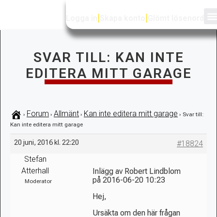
Logga in
|
Skapa konto
|
Glömt lösenord
SVAR TILL: KAN INTE
EDITERA MITT GARAGE
Forum
Allmänt
Kan inte editera mitt garage
›
›
›
›
Svar till:
Kan inte editera mitt garage
20 juni, 2016 kl. 22:20
#18824
Stefan
Atterhall
Inlägg av Robert Lindblom
på 2016-06-20 10:23
Moderator
Hej,
Ursäkta om den här frågan