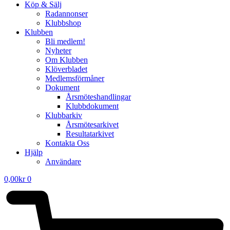
Köp & Sälj
Radannonser
Klubbshop
Klubben
Bli medlem!
Nyheter
Om Klubben
Klöverbladet
Medlemsförmåner
Dokument
Årsmöteshandlingar
Klubbdokument
Klubbarkiv
Årsmötesarkivet
Resultatarkivet
Kontakta Oss
Hjälp
Användare
0,00
kr
0