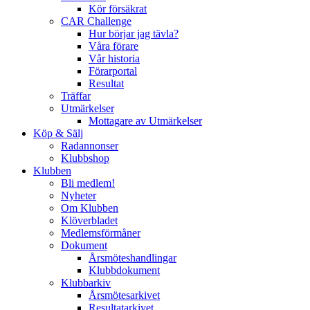
Kör försäkrat
CAR Challenge
Hur börjar jag tävla?
Våra förare
Vår historia
Förarportal
Resultat
Träffar
Utmärkelser
Mottagare av Utmärkelser
Köp & Sälj
Radannonser
Klubbshop
Klubben
Bli medlem!
Nyheter
Om Klubben
Klöverbladet
Medlemsförmåner
Dokument
Årsmöteshandlingar
Klubbdokument
Klubbarkiv
Årsmötesarkivet
Resultatarkivet