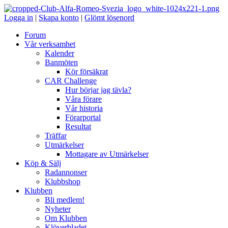
Logga in
|
Skapa konto
|
Glömt lösenord
Forum
Vår verksamhet
Kalender
Banmöten
Kör försäkrat
CAR Challenge
Hur börjar jag tävla?
Våra förare
Vår historia
Förarportal
Resultat
Träffar
Utmärkelser
Mottagare av Utmärkelser
Köp & Sälj
Radannonser
Klubbshop
Klubben
Bli medlem!
Nyheter
Om Klubben
Klöverbladet