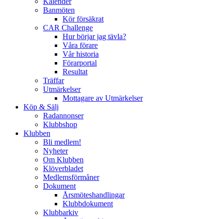
Kalender
Banmöten
Kör försäkrat
CAR Challenge
Hur börjar jag tävla?
Våra förare
Vår historia
Förarportal
Resultat
Träffar
Utmärkelser
Mottagare av Utmärkelser
Köp & Sälj
Radannonser
Klubbshop
Klubben
Bli medlem!
Nyheter
Om Klubben
Klöverbladet
Medlemsförmåner
Dokument
Årsmöteshandlingar
Klubbdokument
Klubbarkiv