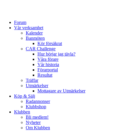
Forum
Vår verksamhet
Kalender
Banmöten
Kör försäkrat
CAR Challenge
Hur börjar jag tävla?
Våra förare
Vår historia
Förarportal
Resultat
Träffar
Utmärkelser
Mottagare av Utmärkelser
Köp & Sälj
Radannonser
Klubbshop
Klubben
Bli medlem!
Nyheter
Om Klubben