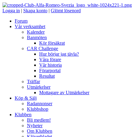
Logga in
|
Skapa konto
|
Glömt lösenord
Forum
Vår verksamhet
Kalender
Banmöten
Kör försäkrat
CAR Challenge
Hur börjar jag tävla?
Våra förare
Vår historia
Förarportal
Resultat
Träffar
Utmärkelser
Mottagare av Utmärkelser
Köp & Sälj
Radannonser
Klubbshop
Klubben
Bli medlem!
Nyheter
Om Klubben
Klöverbladet