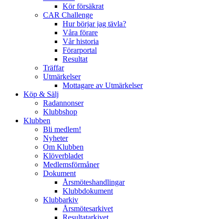
Kör försäkrat
CAR Challenge
Hur börjar jag tävla?
Våra förare
Vår historia
Förarportal
Resultat
Träffar
Utmärkelser
Mottagare av Utmärkelser
Köp & Sälj
Radannonser
Klubbshop
Klubben
Bli medlem!
Nyheter
Om Klubben
Klöverbladet
Medlemsförmåner
Dokument
Årsmöteshandlingar
Klubbdokument
Klubbarkiv
Årsmötesarkivet
Resultatarkivet