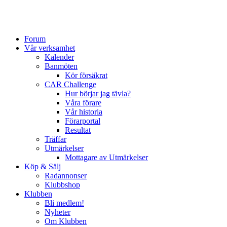
Forum
Vår verksamhet
Kalender
Banmöten
Kör försäkrat
CAR Challenge
Hur börjar jag tävla?
Våra förare
Vår historia
Förarportal
Resultat
Träffar
Utmärkelser
Mottagare av Utmärkelser
Köp & Sälj
Radannonser
Klubbshop
Klubben
Bli medlem!
Nyheter
Om Klubben