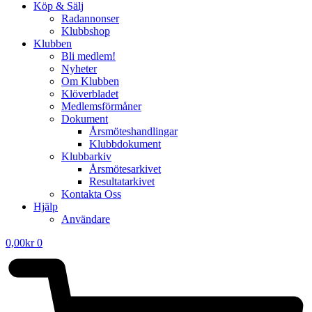
Köp & Sälj
Radannonser
Klubbshop
Klubben
Bli medlem!
Nyheter
Om Klubben
Klöverbladet
Medlemsförmåner
Dokument
Årsmöteshandlingar
Klubbdokument
Klubbarkiv
Årsmötesarkivet
Resultatarkivet
Kontakta Oss
Hjälp
Användare
0,00
kr
0