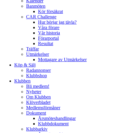
Kalender
Banmöten
Kör försäkrat
CAR Challenge
Hur börjar jag tävla?
Våra förare
Vår historia
Förarportal
Resultat
Träffar
Utmärkelser
Mottagare av Utmärkelser
Köp & Sälj
Radannonser
Klubbshop
Klubben
Bli medlem!
Nyheter
Om Klubben
Klöverbladet
Medlemsförmåner
Dokument
Årsmöteshandlingar
Klubbdokument
Klubbarkiv