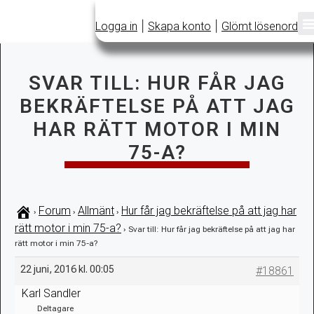
|
|
Logga in
Skapa konto
Glömt lösenord
SVAR TILL: HUR FÅR JAG
BEKRÄFTELSE PÅ ATT JAG
HAR RÄTT MOTOR I MIN
75-A?
Forum
Allmänt
Hur får jag bekräftelse på att jag har
›
›
›
rätt motor i min 75-a?
›
Svar till: Hur får jag bekräftelse på att jag har
rätt motor i min 75-a?
22 juni, 2016 kl. 00:05
#18861
Karl Sandler
Deltagare