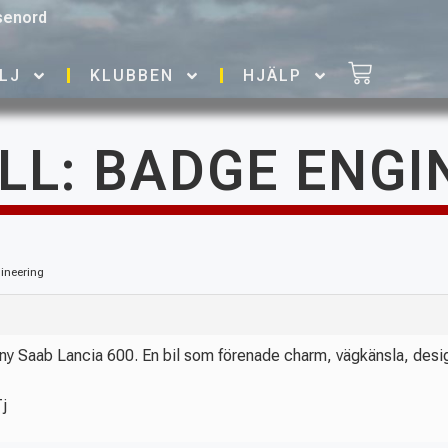
senord
LJ
KLUBBEN
HJÄLP
ILL: BADGE ENGI
gineering
an ny Saab Lancia 600. En bil som förenade charm, vägkänsla, desi
j