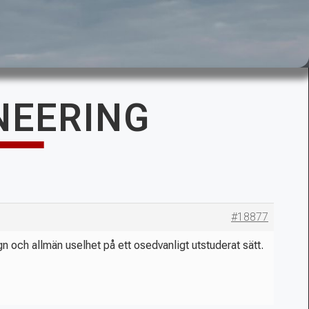
NEERING
#18877
gn och allmän uselhet på ett osedvanligt utstuderat sätt.