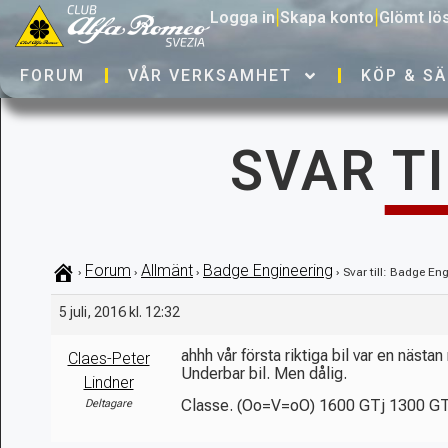
Logga in
|
Skapa konto
|
Glömt lö
FORUM
VÅR VERKSAMHET
KÖP & SÄ
SVAR T
Forum
Allmänt
Badge Engineering
›
›
›
›
Svar till: Badge En
5 juli, 2016 kl. 12:32
ahhh vår första riktiga bil var en näst
Claes-Peter
Underbar bil. Men dålig.
Lindner
Classe. (Oo=V=oO) 1600 GTj 1300 GT
Deltagare