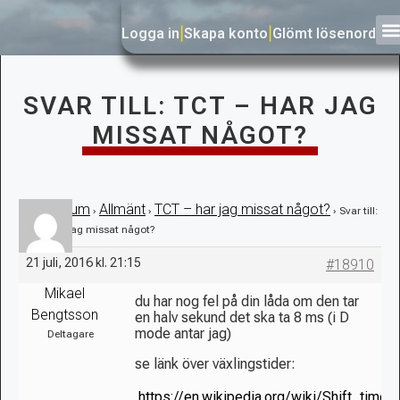
Logga in
|
Skapa konto
|
Glömt lösenord
SVAR TILL: TCT – HAR JAG
MISSAT NÅGOT?
Forum
Allmänt
TCT – har jag missat något?
›
›
›
›
Svar till:
TCT – har jag missat något?
21 juli, 2016 kl. 21:15
#18910
Mikael
du har nog fel på din låda om den tar
Bengtsson
en halv sekund det ska ta 8 ms (i D
mode antar jag)
Deltagare
se länk över växlingstider:
https://en.wikipedia.org/wiki/Shift_time