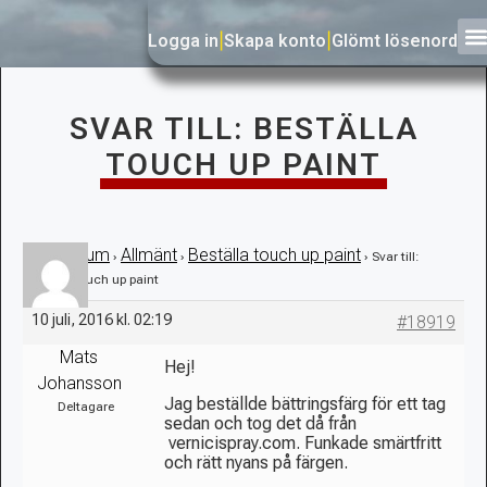
Logga in
|
Skapa konto
|
Glömt lösenord
SVAR TILL: BESTÄLLA
TOUCH UP PAINT
Forum
Allmänt
Beställa touch up paint
›
›
›
›
Svar till:
Beställa touch up paint
10 juli, 2016 kl. 02:19
#18919
Mats
Hej!
Johansson
Jag beställde bättringsfärg för ett tag
Deltagare
sedan och tog det då från
vernicispray.com. Funkade smärtfritt
och rätt nyans på färgen.