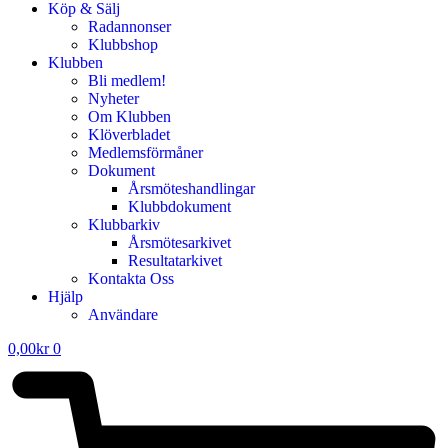
Köp & Sälj
Radannonser
Klubbshop
Klubben
Bli medlem!
Nyheter
Om Klubben
Klöverbladet
Medlemsförmåner
Dokument
Årsmöteshandlingar
Klubbdokument
Klubbarkiv
Årsmötesarkivet
Resultatarkivet
Kontakta Oss
Hjälp
Användare
0,00
kr
0