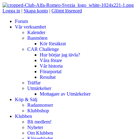
Logga in
|
Skapa konto
|
Glömt lösenord
Forum
Vår verksamhet
Kalender
Banmöten
Kör försäkrat
CAR Challenge
Hur börjar jag tävla?
Våra förare
Vår historia
Förarportal
Resultat
Träffar
Utmärkelser
Mottagare av Utmärkelser
Köp & Sälj
Radannonser
Klubbshop
Klubben
Bli medlem!
Nyheter
Om Klubben
Klöverbladet