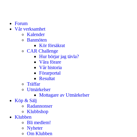
Forum
Vår verksamhet
Kalender
Banmöten
Kör försäkrat
CAR Challenge
Hur börjar jag tävla?
Våra förare
Vår historia
Förarportal
Resultat
Träffar
Utmärkelser
Mottagare av Utmärkelser
Köp & Sälj
Radannonser
Klubbshop
Klubben
Bli medlem!
Nyheter
Om Klubben