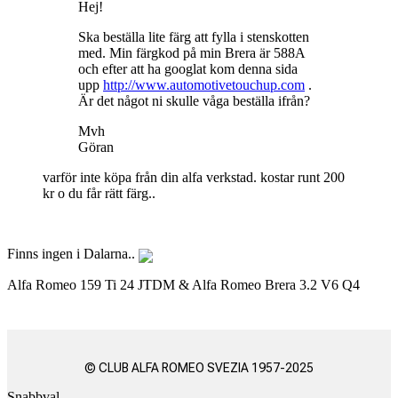
Hej!
Ska beställa lite färg att fylla i stenskotten
med. Min färgkod på min Brera är 588A
och efter att ha googlat kom denna sida
upp
http://www.automotivetouchup.com
.
Är det något ni skulle våga beställa ifrån?
Mvh
Göran
varför inte köpa från din alfa verkstad. kostar runt 200
kr o du får rätt färg..
Finns ingen i Dalarna..
Alfa Romeo 159 Ti 24 JTDM & Alfa Romeo Brera 3.2 V6 Q4
© CLUB ALFA ROMEO SVEZIA 1957-2025
Snabbval