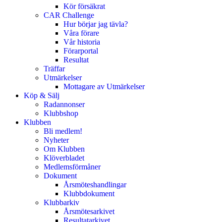
Kör försäkrat
CAR Challenge
Hur börjar jag tävla?
Våra förare
Vår historia
Förarportal
Resultat
Träffar
Utmärkelser
Mottagare av Utmärkelser
Köp & Sälj
Radannonser
Klubbshop
Klubben
Bli medlem!
Nyheter
Om Klubben
Klöverbladet
Medlemsförmåner
Dokument
Årsmöteshandlingar
Klubbdokument
Klubbarkiv
Årsmötesarkivet
Resultatarkivet