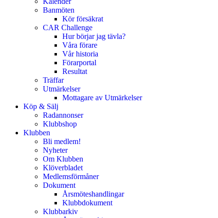
Kalender
Banmöten
Kör försäkrat
CAR Challenge
Hur börjar jag tävla?
Våra förare
Vår historia
Förarportal
Resultat
Träffar
Utmärkelser
Mottagare av Utmärkelser
Köp & Sälj
Radannonser
Klubbshop
Klubben
Bli medlem!
Nyheter
Om Klubben
Klöverbladet
Medlemsförmåner
Dokument
Årsmöteshandlingar
Klubbdokument
Klubbarkiv