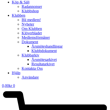
Köp & Sälj
Radannonser
Klubbshop
Klubben
Bli medlem!
Nyheter
Om Klubben
Klöverbladet
Medlemsförmåner
Dokument
Årsmöteshandlingar
Klubbdokument
Klubbarkiv
Årsmötesarkivet
Resultatarkivet
Kontakta Oss
Hjälp
Användare
0,00
kr
0