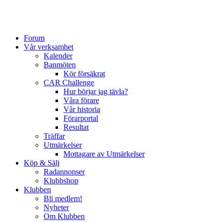
Forum
Vår verksamhet
Kalender
Banmöten
Kör försäkrat
CAR Challenge
Hur börjar jag tävla?
Våra förare
Vår historia
Förarportal
Resultat
Träffar
Utmärkelser
Mottagare av Utmärkelser
Köp & Sälj
Radannonser
Klubbshop
Klubben
Bli medlem!
Nyheter
Om Klubben