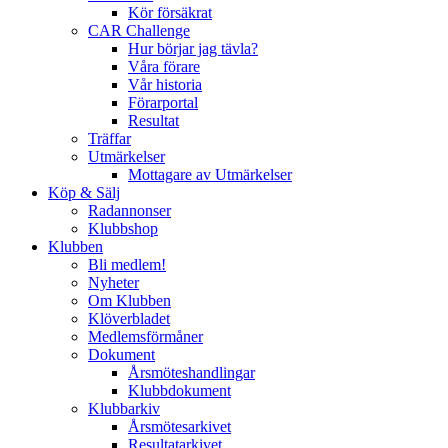
Kör försäkrat
CAR Challenge
Hur börjar jag tävla?
Våra förare
Vår historia
Förarportal
Resultat
Träffar
Utmärkelser
Mottagare av Utmärkelser
Köp & Sälj
Radannonser
Klubbshop
Klubben
Bli medlem!
Nyheter
Om Klubben
Klöverbladet
Medlemsförmåner
Dokument
Årsmöteshandlingar
Klubbdokument
Klubbarkiv
Årsmötesarkivet
Resultatarkivet