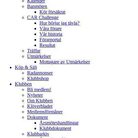
Kalender
Banmöten
Kör försäkrat
CAR Challenge
Hur börjar jag tävla?
Våra förare
Vår historia
Förarportal
Resultat
Träffar
Utmärkelser
Mottagare av Utmärkelser
Köp & Sälj
Radannonser
Klubbshop
Klubben
Bli medlem!
Nyheter
Om Klubben
Klöverbladet
Medlemsförmåner
Dokument
Årsmöteshandlingar
Klubbdokument
Klubbarkiv