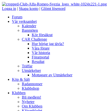
Logga in
|
Skapa konto
|
Glömt lösenord
Forum
Vår verksamhet
Kalender
Banmöten
Kör försäkrat
CAR Challenge
Hur börjar jag tävla?
Våra förare
Vår historia
Förarportal
Resultat
Träffar
Utmärkelser
Mottagare av Utmärkelser
Köp & Sälj
Radannonser
Klubbshop
Klubben
Bli medlem!
Nyheter
Om Klubben
Klöverbladet