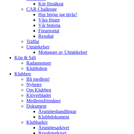
Kör försäkrat
CAR Challenge
Hur börjar jag tävla?
Våra förare
Vår historia
Förarportal
Resultat
Träffar
Utmärkelser
Mottagare av Utmärkelser
Köp & Sälj
Radannonser
Klubbshop
Klubben
Bli medlem!
Nyheter
Om Klubben
Klöverbladet
Medlemsförmåner
Dokument
Årsmöteshandlingar
Klubbdokument
Klubbarkiv
Årsmötesarkivet
Resultatarkivet