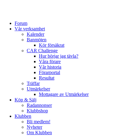
Forum
Vår verksamhet
Kalender
Banmöten
Kör försäkrat
CAR Challenge
Hur börjar jag tävla?
Våra förare
Vår historia
Förarportal
Resultat
Träffar
Utmärkelser
Mottagare av Utmärkelser
Köp & Sälj
Radannonser
Klubbshop
Klubben
Bli medlem!
Nyheter
Om Klubben