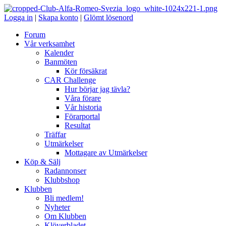
Logga in
|
Skapa konto
|
Glömt lösenord
Forum
Vår verksamhet
Kalender
Banmöten
Kör försäkrat
CAR Challenge
Hur börjar jag tävla?
Våra förare
Vår historia
Förarportal
Resultat
Träffar
Utmärkelser
Mottagare av Utmärkelser
Köp & Sälj
Radannonser
Klubbshop
Klubben
Bli medlem!
Nyheter
Om Klubben
Klöverbladet