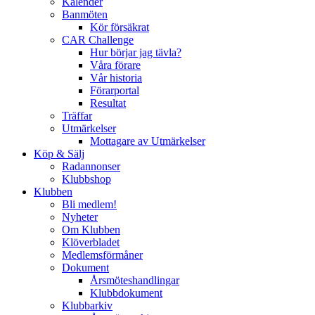
Kalender
Banmöten
Kör försäkrat
CAR Challenge
Hur börjar jag tävla?
Våra förare
Vår historia
Förarportal
Resultat
Träffar
Utmärkelser
Mottagare av Utmärkelser
Köp & Sälj
Radannonser
Klubbshop
Klubben
Bli medlem!
Nyheter
Om Klubben
Klöverbladet
Medlemsförmåner
Dokument
Årsmöteshandlingar
Klubbdokument
Klubbarkiv