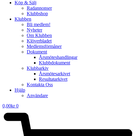
Köp & Sälj
Radannonser
Klubbshop
Klubben
Bli medlem!
Nyheter
Om Klubben
Klöverbladet
Medlemsförmåner
Dokument
Årsmöteshandlingar
Klubbdokument
Klubbarkiv
Årsmötesarkivet
Resultatarkivet
Kontakta Oss
Hjälp
Användare
0,00
kr
0