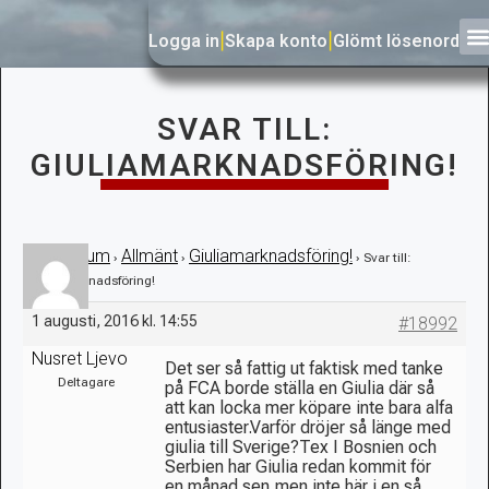
Logga in
|
Skapa konto
|
Glömt lösenord
SVAR TILL:
GIULIAMARKNADSFÖRING!
Forum
Allmänt
Giuliamarknadsföring!
›
›
›
›
Svar till:
Giuliamarknadsföring!
1 augusti, 2016 kl. 14:55
#18992
Nusret Ljevo
Det ser så fattig ut faktisk med tanke
Deltagare
på FCA borde ställa en Giulia där så
att kan locka mer köpare inte bara alfa
entusiaster.Varför dröjer så länge med
giulia till Sverige?Tex I Bosnien och
Serbien har Giulia redan kommit för
en månad sen,men inte här i en så