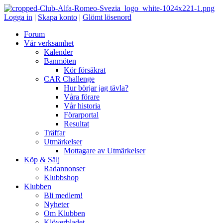
Logga in
|
Skapa konto
|
Glömt lösenord
Forum
Vår verksamhet
Kalender
Banmöten
Kör försäkrat
CAR Challenge
Hur börjar jag tävla?
Våra förare
Vår historia
Förarportal
Resultat
Träffar
Utmärkelser
Mottagare av Utmärkelser
Köp & Sälj
Radannonser
Klubbshop
Klubben
Bli medlem!
Nyheter
Om Klubben
Klöverbladet