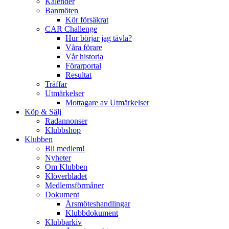
Kalender
Banmöten
Kör försäkrat
CAR Challenge
Hur börjar jag tävla?
Våra förare
Vår historia
Förarportal
Resultat
Träffar
Utmärkelser
Mottagare av Utmärkelser
Köp & Sälj
Radannonser
Klubbshop
Klubben
Bli medlem!
Nyheter
Om Klubben
Klöverbladet
Medlemsförmåner
Dokument
Årsmöteshandlingar
Klubbdokument
Klubbarkiv