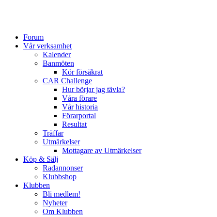
Forum
Vår verksamhet
Kalender
Banmöten
Kör försäkrat
CAR Challenge
Hur börjar jag tävla?
Våra förare
Vår historia
Förarportal
Resultat
Träffar
Utmärkelser
Mottagare av Utmärkelser
Köp & Sälj
Radannonser
Klubbshop
Klubben
Bli medlem!
Nyheter
Om Klubben