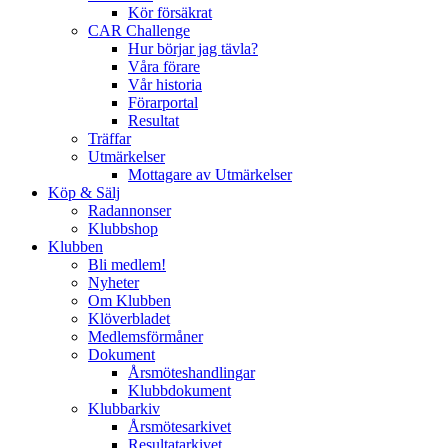
Kör försäkrat
CAR Challenge
Hur börjar jag tävla?
Våra förare
Vår historia
Förarportal
Resultat
Träffar
Utmärkelser
Mottagare av Utmärkelser
Köp & Sälj
Radannonser
Klubbshop
Klubben
Bli medlem!
Nyheter
Om Klubben
Klöverbladet
Medlemsförmåner
Dokument
Årsmöteshandlingar
Klubbdokument
Klubbarkiv
Årsmötesarkivet
Resultatarkivet