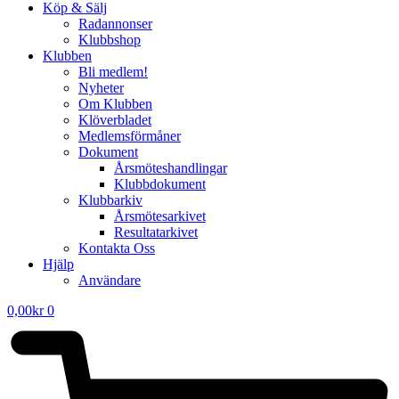
Köp & Sälj
Radannonser
Klubbshop
Klubben
Bli medlem!
Nyheter
Om Klubben
Klöverbladet
Medlemsförmåner
Dokument
Årsmöteshandlingar
Klubbdokument
Klubbarkiv
Årsmötesarkivet
Resultatarkivet
Kontakta Oss
Hjälp
Användare
0,00
kr
0