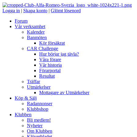
Logga in
|
Skapa konto
|
Glömt lösenord
Forum
Vår verksamhet
Kalender
Banmöten
Kör försäkrat
CAR Challenge
Hur börjar jag tävla?
Våra förare
Vår historia
Förarportal
Resultat
Träffar
Utmärkelser
Mottagare av Utmärkelser
Köp & Sälj
Radannonser
Klubbshop
Klubben
Bli medlem!
Nyheter
Om Klubben
Klöverbladet