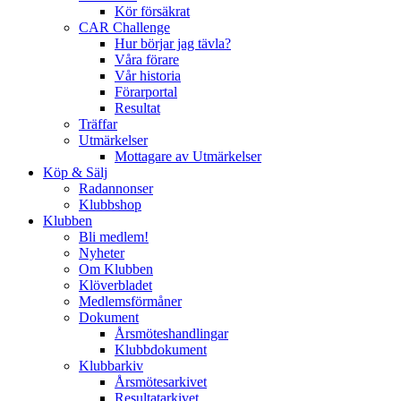
Kör försäkrat
CAR Challenge
Hur börjar jag tävla?
Våra förare
Vår historia
Förarportal
Resultat
Träffar
Utmärkelser
Mottagare av Utmärkelser
Köp & Sälj
Radannonser
Klubbshop
Klubben
Bli medlem!
Nyheter
Om Klubben
Klöverbladet
Medlemsförmåner
Dokument
Årsmöteshandlingar
Klubbdokument
Klubbarkiv
Årsmötesarkivet
Resultatarkivet