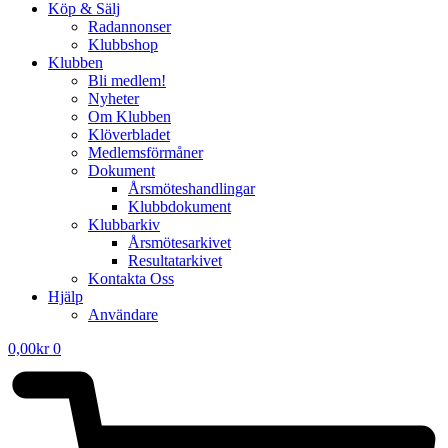
Köp & Sälj
Radannonser
Klubbshop
Klubben
Bli medlem!
Nyheter
Om Klubben
Klöverbladet
Medlemsförmåner
Dokument
Årsmöteshandlingar
Klubbdokument
Klubbarkiv
Årsmötesarkivet
Resultatarkivet
Kontakta Oss
Hjälp
Användare
0,00
kr
0