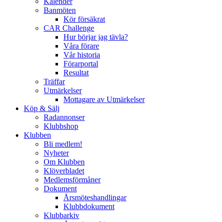
Kalender
Banmöten
Kör försäkrat
CAR Challenge
Hur börjar jag tävla?
Våra förare
Vår historia
Förarportal
Resultat
Träffar
Utmärkelser
Mottagare av Utmärkelser
Köp & Sälj
Radannonser
Klubbshop
Klubben
Bli medlem!
Nyheter
Om Klubben
Klöverbladet
Medlemsförmåner
Dokument
Årsmöteshandlingar
Klubbdokument
Klubbarkiv