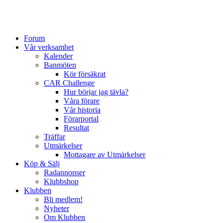
Forum
Vår verksamhet
Kalender
Banmöten
Kör försäkrat
CAR Challenge
Hur börjar jag tävla?
Våra förare
Vår historia
Förarportal
Resultat
Träffar
Utmärkelser
Mottagare av Utmärkelser
Köp & Sälj
Radannonser
Klubbshop
Klubben
Bli medlem!
Nyheter
Om Klubben