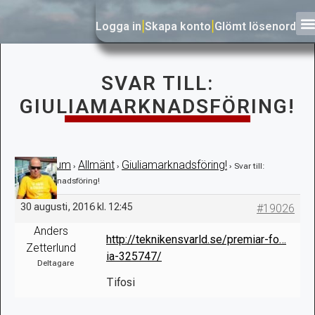
Logga in
|
Skapa konto
|
Glömt lösenord
SVAR TILL:
GIULIAMARKNADSFÖRING!
Forum
Allmänt
Giuliamarknadsföring!
›
›
›
›
Svar till:
Giuliamarknadsföring!
30 augusti, 2016 kl. 12:45
#19026
Anders
http://teknikensvarld.se/premiar-fo…
Zetterlund
ia-325747/
Deltagare
Tifosi