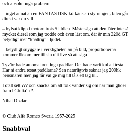
och absolut inga problem
– inget annat än en FANTASTISK körkänsla i styrningen, bilen går
direkt var du vill
– hyfsat klipp i motorn trots 5 i bilen. Måste säga att den låter inte så
mycket diesel som jag trodde och även läst om, där är min 320d GT
betydligt mer “knattrig” i ljudet.
– betydligt snyggare i verkligheten än på bild, proportionerna
kommer liksom mer till sin rätt live så att säga
Tyvärr hade automataren inga paddlar. Det hade varit kul att testa.
Har ni andra testat paddlarna? Sen naturligtvis saknar jag 200hk
bensinaren men jag får väl ge mig till tåls ett tag till.
Totalt sett ??? och snacka om att folk vänder sig om när man glider
fram i Giulia’n ?.
Nihat Dizdar
© Club Alfa Romeo Svezia 1957-2025
Snabbval