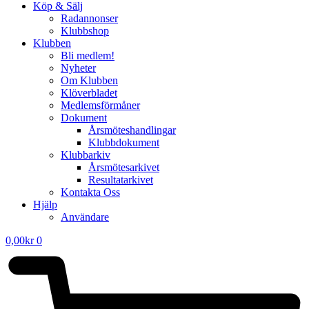
Köp & Sälj
Radannonser
Klubbshop
Klubben
Bli medlem!
Nyheter
Om Klubben
Klöverbladet
Medlemsförmåner
Dokument
Årsmöteshandlingar
Klubbdokument
Klubbarkiv
Årsmötesarkivet
Resultatarkivet
Kontakta Oss
Hjälp
Användare
0,00
kr
0