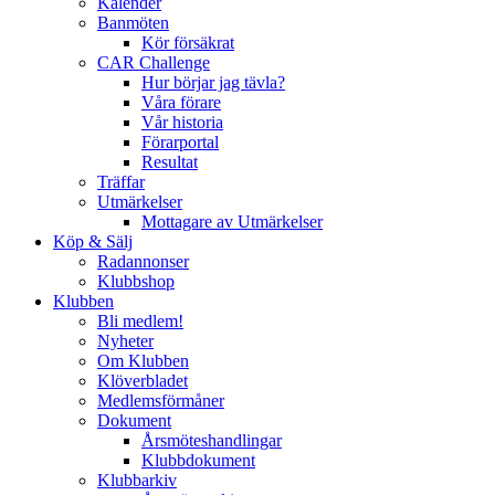
Kalender
Banmöten
Kör försäkrat
CAR Challenge
Hur börjar jag tävla?
Våra förare
Vår historia
Förarportal
Resultat
Träffar
Utmärkelser
Mottagare av Utmärkelser
Köp & Sälj
Radannonser
Klubbshop
Klubben
Bli medlem!
Nyheter
Om Klubben
Klöverbladet
Medlemsförmåner
Dokument
Årsmöteshandlingar
Klubbdokument
Klubbarkiv