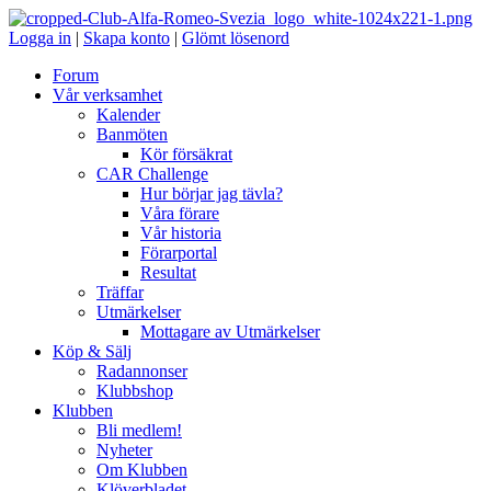
Logga in
|
Skapa konto
|
Glömt lösenord
Forum
Vår verksamhet
Kalender
Banmöten
Kör försäkrat
CAR Challenge
Hur börjar jag tävla?
Våra förare
Vår historia
Förarportal
Resultat
Träffar
Utmärkelser
Mottagare av Utmärkelser
Köp & Sälj
Radannonser
Klubbshop
Klubben
Bli medlem!
Nyheter
Om Klubben
Klöverbladet