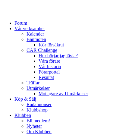
Forum
Vår verksamhet
Kalender
Banmöten
Kör försäkrat
CAR Challenge
Hur börjar jag tävla?
Våra förare
Vår historia
Förarportal
Resultat
Träffar
Utmärkelser
Mottagare av Utmärkelser
Köp & Sälj
Radannonser
Klubbshop
Klubben
Bli medlem!
Nyheter
Om Klubben