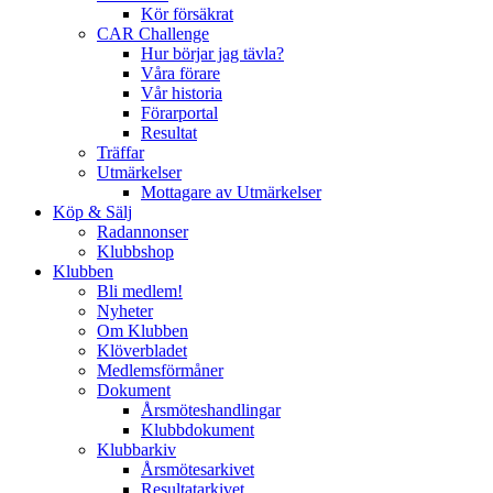
Kör försäkrat
CAR Challenge
Hur börjar jag tävla?
Våra förare
Vår historia
Förarportal
Resultat
Träffar
Utmärkelser
Mottagare av Utmärkelser
Köp & Sälj
Radannonser
Klubbshop
Klubben
Bli medlem!
Nyheter
Om Klubben
Klöverbladet
Medlemsförmåner
Dokument
Årsmöteshandlingar
Klubbdokument
Klubbarkiv
Årsmötesarkivet
Resultatarkivet