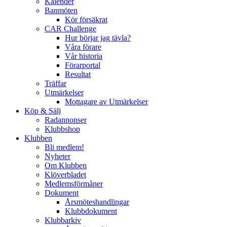
Kalender
Banmöten
Kör försäkrat
CAR Challenge
Hur börjar jag tävla?
Våra förare
Vår historia
Förarportal
Resultat
Träffar
Utmärkelser
Mottagare av Utmärkelser
Köp & Sälj
Radannonser
Klubbshop
Klubben
Bli medlem!
Nyheter
Om Klubben
Klöverbladet
Medlemsförmåner
Dokument
Årsmöteshandlingar
Klubbdokument
Klubbarkiv