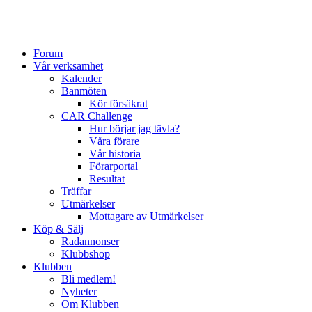
Forum
Vår verksamhet
Kalender
Banmöten
Kör försäkrat
CAR Challenge
Hur börjar jag tävla?
Våra förare
Vår historia
Förarportal
Resultat
Träffar
Utmärkelser
Mottagare av Utmärkelser
Köp & Sälj
Radannonser
Klubbshop
Klubben
Bli medlem!
Nyheter
Om Klubben