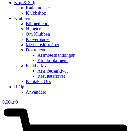
Köp & Sälj
Radannonser
Klubbshop
Klubben
Bli medlem!
Nyheter
Om Klubben
Klöverbladet
Medlemsförmåner
Dokument
Årsmöteshandlingar
Klubbdokument
Klubbarkiv
Årsmötesarkivet
Resultatarkivet
Kontakta Oss
Hjälp
Användare
0,00
kr
0