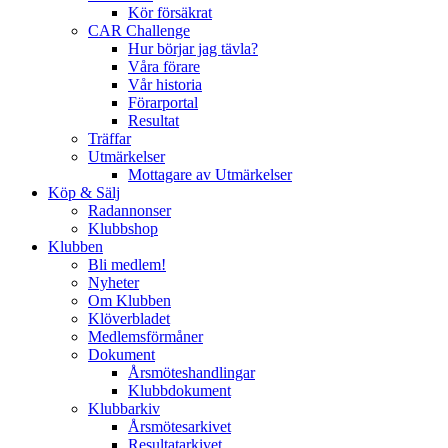
Kör försäkrat
CAR Challenge
Hur börjar jag tävla?
Våra förare
Vår historia
Förarportal
Resultat
Träffar
Utmärkelser
Mottagare av Utmärkelser
Köp & Sälj
Radannonser
Klubbshop
Klubben
Bli medlem!
Nyheter
Om Klubben
Klöverbladet
Medlemsförmåner
Dokument
Årsmöteshandlingar
Klubbdokument
Klubbarkiv
Årsmötesarkivet
Resultatarkivet