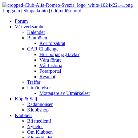
Logga in
|
Skapa konto
|
Glömt lösenord
Forum
Vår verksamhet
Kalender
Banmöten
Kör försäkrat
CAR Challenge
Hur börjar jag tävla?
Våra förare
Vår historia
Förarportal
Resultat
Träffar
Utmärkelser
Mottagare av Utmärkelser
Köp & Sälj
Radannonser
Klubbshop
Klubben
Bli medlem!
Nyheter
Om Klubben
Klöverbladet