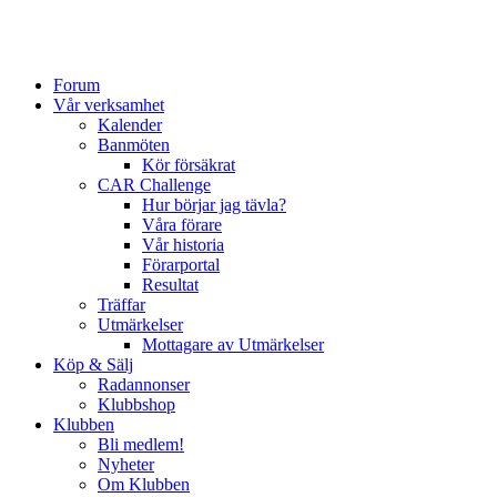
Forum
Vår verksamhet
Kalender
Banmöten
Kör försäkrat
CAR Challenge
Hur börjar jag tävla?
Våra förare
Vår historia
Förarportal
Resultat
Träffar
Utmärkelser
Mottagare av Utmärkelser
Köp & Sälj
Radannonser
Klubbshop
Klubben
Bli medlem!
Nyheter
Om Klubben