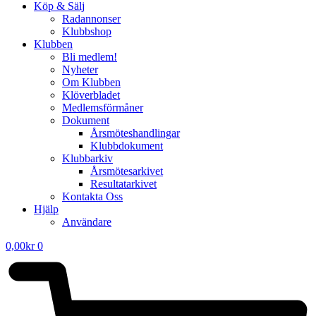
Köp & Sälj
Radannonser
Klubbshop
Klubben
Bli medlem!
Nyheter
Om Klubben
Klöverbladet
Medlemsförmåner
Dokument
Årsmöteshandlingar
Klubbdokument
Klubbarkiv
Årsmötesarkivet
Resultatarkivet
Kontakta Oss
Hjälp
Användare
0,00
kr
0