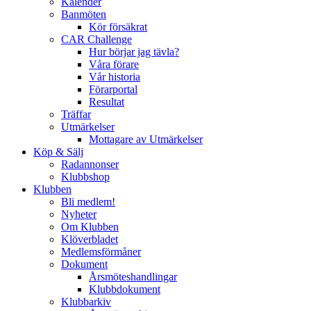
Kalender
Banmöten
Kör försäkrat
CAR Challenge
Hur börjar jag tävla?
Våra förare
Vår historia
Förarportal
Resultat
Träffar
Utmärkelser
Mottagare av Utmärkelser
Köp & Sälj
Radannonser
Klubbshop
Klubben
Bli medlem!
Nyheter
Om Klubben
Klöverbladet
Medlemsförmåner
Dokument
Årsmöteshandlingar
Klubbdokument
Klubbarkiv