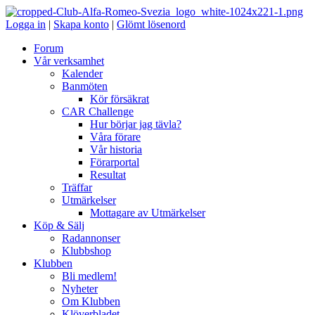
Logga in
|
Skapa konto
|
Glömt lösenord
Forum
Vår verksamhet
Kalender
Banmöten
Kör försäkrat
CAR Challenge
Hur börjar jag tävla?
Våra förare
Vår historia
Förarportal
Resultat
Träffar
Utmärkelser
Mottagare av Utmärkelser
Köp & Sälj
Radannonser
Klubbshop
Klubben
Bli medlem!
Nyheter
Om Klubben
Klöverbladet