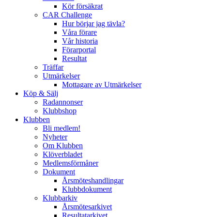
Kör försäkrat
CAR Challenge
Hur börjar jag tävla?
Våra förare
Vår historia
Förarportal
Resultat
Träffar
Utmärkelser
Mottagare av Utmärkelser
Köp & Sälj
Radannonser
Klubbshop
Klubben
Bli medlem!
Nyheter
Om Klubben
Klöverbladet
Medlemsförmåner
Dokument
Årsmöteshandlingar
Klubbdokument
Klubbarkiv
Årsmötesarkivet
Resultatarkivet