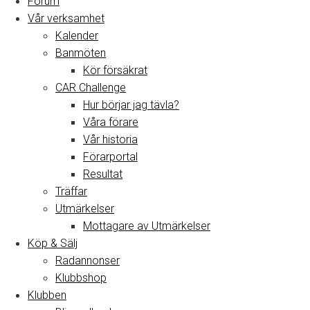
Forum
Vår verksamhet
Kalender
Banmöten
Kör försäkrat
CAR Challenge
Hur börjar jag tävla?
Våra förare
Vår historia
Förarportal
Resultat
Träffar
Utmärkelser
Mottagare av Utmärkelser
Köp & Sälj
Radannonser
Klubbshop
Klubben