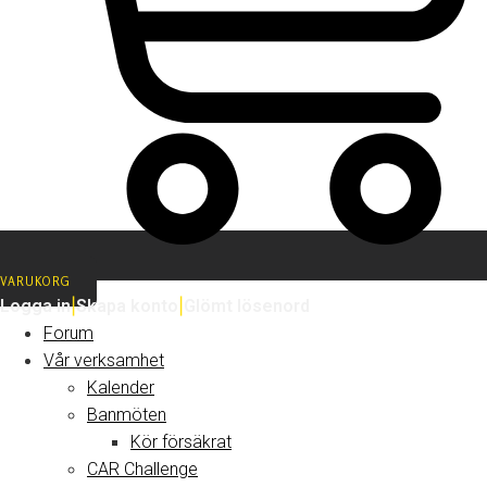
VARUKORG
Logga in
|
Skapa konto
|
Glömt lösenord
Forum
Vår verksamhet
Kalender
Banmöten
Kör försäkrat
CAR Challenge