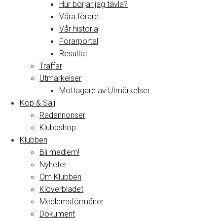
Hur börjar jag tävla?
Våra förare
Vår historia
Förarportal
Resultat
Träffar
Utmärkelser
Mottagare av Utmärkelser
Köp & Sälj
Radannonser
Klubbshop
Klubben
Bli medlem!
Nyheter
Om Klubben
Klöverbladet
Medlemsförmåner
Dokument