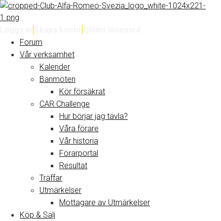
Logga in
|
Skapa konto
|
Glömt lösenord
Forum
Vår verksamhet
Kalender
Banmöten
Kör försäkrat
CAR Challenge
Hur börjar jag tävla?
Våra förare
Vår historia
Förarportal
Resultat
Träffar
Utmärkelser
Mottagare av Utmärkelser
Köp & Sälj