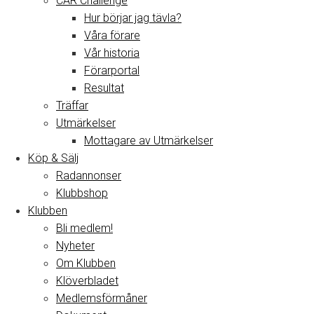
CAR Challenge
Hur börjar jag tävla?
Våra förare
Vår historia
Förarportal
Resultat
Träffar
Utmärkelser
Mottagare av Utmärkelser
Köp & Sälj
Radannonser
Klubbshop
Klubben
Bli medlem!
Nyheter
Om Klubben
Klöverbladet
Medlemsförmåner