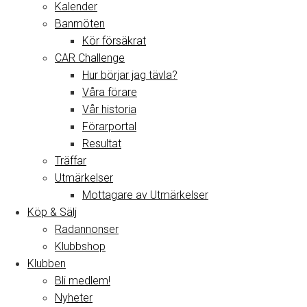
Kalender
Banmöten
Kör försäkrat
CAR Challenge
Hur börjar jag tävla?
Våra förare
Vår historia
Förarportal
Resultat
Träffar
Utmärkelser
Mottagare av Utmärkelser
Köp & Sälj
Radannonser
Klubbshop
Klubben
Bli medlem!
Nyheter