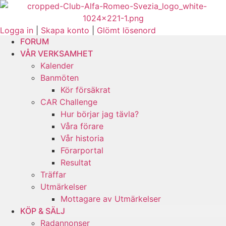
Logga in
|
Skapa konto
|
Glömt lösenord
FORUM
FORUM
Forum
VÅR VERKSAMHET
VÅR VERKSAMHET
Vår verksamhet
Kalender
Kalender
Kalender
Banmöten
Banmöten
Banmöten
Kör försäkrat
Kör försäkrat
Kör försäkrat
CAR Challenge
CAR Challenge
CAR Challenge
Hur börjar jag tävla?
Hur börjar jag tävla?
Hur börjar jag tävla?
Våra förare
Våra förare
Våra förare
Vår historia
Vår historia
Vår historia
Förarportal
Förarportal
Förarportal
Resultat
Resultat
Resultat
Träffar
Träffar
Träffar
Utmärkelser
Utmärkelser
Utmärkelser
Mottagare av Utmärkelser
Mottagare av Utmärkelser
Mottagare av Utmärkelser
KÖP & SÄLJ
KÖP & SÄLJ
Köp & Sälj
Radannonser
Radannonser
Radannonser