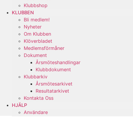
Klubbshop
Klubbshop
Klubbshop
KLUBBEN
KLUBBEN
Klubben
Bli medlem!
Bli medlem!
Bli medlem!
Nyheter
Nyheter
Nyheter
Om Klubben
Om Klubben
Om Klubben
Klöverbladet
Klöverbladet
Klöverbladet
Medlemsförmåner
Medlemsförmåner
Medlemsförmåner
Dokument
Dokument
Dokument
Årsmöteshandlingar
Årsmöteshandlingar
Årsmöteshandlingar
Klubbdokument
Klubbdokument
Klubbdokument
Klubbarkiv
Klubbarkiv
Klubbarkiv
Årsmötesarkivet
Årsmötesarkivet
Årsmötesarkivet
Resultatarkivet
Resultatarkivet
Resultatarkivet
Kontakta Oss
Kontakta Oss
Kontakta Oss
HJÄLP
HJÄLP
Hjälp
Användare
Användare
Användare