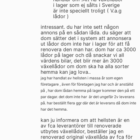
i lager som ej sålts i Sverige
är inte speciellt troligt ( V.a.g
lådor )
intressant. du har inte sett någon
annons på en sådan låda. du säger att
dom sätter det i system att annonsera
ut lådor dom inte har i lager för att få
renovera den man har. dom har ca 3000
lådor på lager och då snackar vi all
värdens bilar, det blir mer än 3000
växellådor om dom ska ha alla sorter
hemma kan jag lova..
jag har handlat av hellsten i massa år som egen
företagare , även för företagen jag har och är anställd
på , har dom lådan hemma på lager kommer den på ett
par dagar. det dom inte har är det ungefär 2v leverans
på. har beställt flera ggr där det är leverans då dom inte
har det hemma.
kan ju informera om att hellsten är en
av fca leverantörer till renoverade
utbytes växellådor, beställer jag en
renoverad original växellåda av fca för