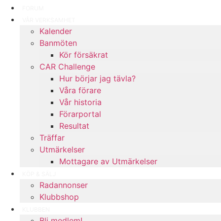
FORUM
VÅR VERKSAMHET
Kalender
Banmöten
Kör försäkrat
CAR Challenge
Hur börjar jag tävla?
Våra förare
Vår historia
Förarportal
Resultat
Träffar
Utmärkelser
Mottagare av Utmärkelser
KÖP & SÄLJ
Radannonser
Klubbshop
KLUBBEN
Bli medlem!