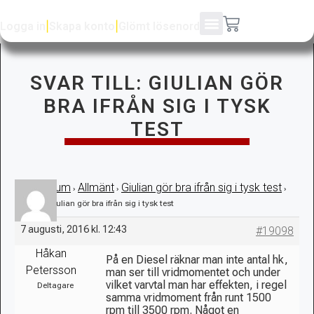
Logga in
|
Skapa konto
|
Glömt lösenord
SVAR TILL: GIULIAN GÖR
BRA IFRÅN SIG I TYSK
TEST
Forum
Allmänt
Giulian gör bra ifrån sig i tysk test
›
›
›
›
Svar till: Giulian gör bra ifrån sig i tysk test
7 augusti, 2016 kl. 12:43
#19098
Håkan
På en Diesel räknar man inte antal hk,
Petersson
man ser till vridmomentet och under
vilket varvtal man har effekten, i regel
Deltagare
samma vridmoment från runt 1500
rpm till 3500 rpm. Något en