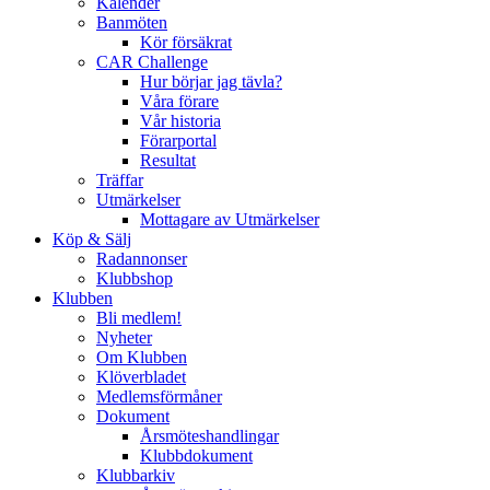
Kalender
Banmöten
Kör försäkrat
CAR Challenge
Hur börjar jag tävla?
Våra förare
Vår historia
Förarportal
Resultat
Träffar
Utmärkelser
Mottagare av Utmärkelser
Köp & Sälj
Radannonser
Klubbshop
Klubben
Bli medlem!
Nyheter
Om Klubben
Klöverbladet
Medlemsförmåner
Dokument
Årsmöteshandlingar
Klubbdokument
Klubbarkiv