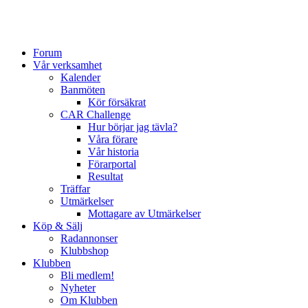
Forum
Vår verksamhet
Kalender
Banmöten
Kör försäkrat
CAR Challenge
Hur börjar jag tävla?
Våra förare
Vår historia
Förarportal
Resultat
Träffar
Utmärkelser
Mottagare av Utmärkelser
Köp & Sälj
Radannonser
Klubbshop
Klubben
Bli medlem!
Nyheter
Om Klubben