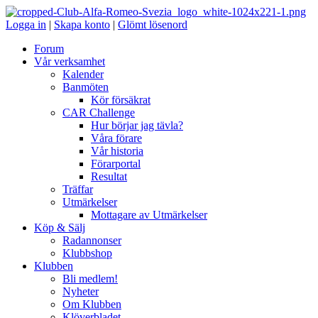
Logga in
|
Skapa konto
|
Glömt lösenord
Forum
Vår verksamhet
Kalender
Banmöten
Kör försäkrat
CAR Challenge
Hur börjar jag tävla?
Våra förare
Vår historia
Förarportal
Resultat
Träffar
Utmärkelser
Mottagare av Utmärkelser
Köp & Sälj
Radannonser
Klubbshop
Klubben
Bli medlem!
Nyheter
Om Klubben
Klöverbladet