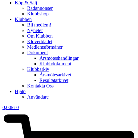
Köp & Sälj
Radannonser
Klubbshop
Klubben
Bli medlem!
Nyheter
Om Klubben
Klöverbladet
Medlemsförmåner
Dokument
Årsmöteshandlingar
Klubbdokument
Klubbarkiv
Årsmötesarkivet
Resultatarkivet
Kontakta Oss
Hjälp
Användare
0,00
kr
0