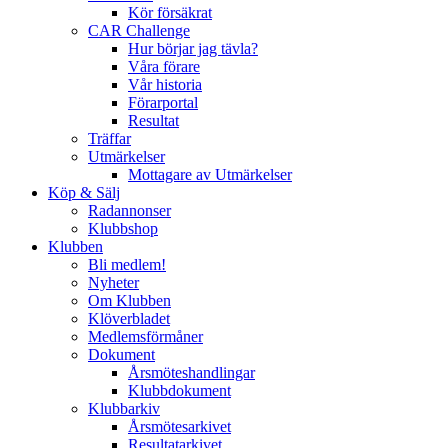
Kör försäkrat
CAR Challenge
Hur börjar jag tävla?
Våra förare
Vår historia
Förarportal
Resultat
Träffar
Utmärkelser
Mottagare av Utmärkelser
Köp & Sälj
Radannonser
Klubbshop
Klubben
Bli medlem!
Nyheter
Om Klubben
Klöverbladet
Medlemsförmåner
Dokument
Årsmöteshandlingar
Klubbdokument
Klubbarkiv
Årsmötesarkivet
Resultatarkivet