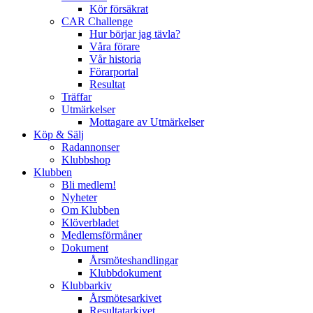
Kör försäkrat
CAR Challenge
Hur börjar jag tävla?
Våra förare
Vår historia
Förarportal
Resultat
Träffar
Utmärkelser
Mottagare av Utmärkelser
Köp & Sälj
Radannonser
Klubbshop
Klubben
Bli medlem!
Nyheter
Om Klubben
Klöverbladet
Medlemsförmåner
Dokument
Årsmöteshandlingar
Klubbdokument
Klubbarkiv
Årsmötesarkivet
Resultatarkivet