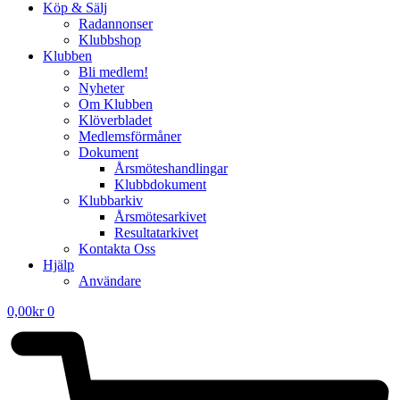
Köp & Sälj
Radannonser
Klubbshop
Klubben
Bli medlem!
Nyheter
Om Klubben
Klöverbladet
Medlemsförmåner
Dokument
Årsmöteshandlingar
Klubbdokument
Klubbarkiv
Årsmötesarkivet
Resultatarkivet
Kontakta Oss
Hjälp
Användare
0,00
kr
0