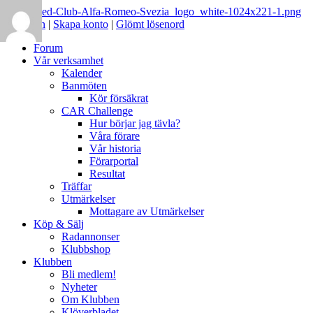
Logga in
|
Skapa konto
|
Glömt lösenord
Forum
Vår verksamhet
Kalender
Banmöten
Kör försäkrat
CAR Challenge
Hur börjar jag tävla?
Våra förare
Vår historia
Förarportal
Resultat
Träffar
Utmärkelser
Mottagare av Utmärkelser
Köp & Sälj
Radannonser
Klubbshop
Klubben
Bli medlem!
Nyheter
Om Klubben
Klöverbladet