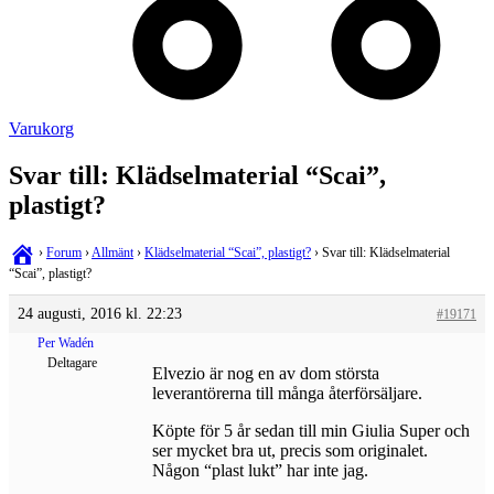
Varukorg
Svar till: Klädselmaterial “Scai”,
plastigt?
›
Forum
›
Allmänt
›
Klädselmaterial “Scai”, plastigt?
›
Svar till: Klädselmaterial
“Scai”, plastigt?
24 augusti, 2016 kl. 22:23
#19171
Per Wadén
Deltagare
Elvezio är nog en av dom största
leverantörerna till många återförsäljare.
Köpte för 5 år sedan till min Giulia Super och
ser mycket bra ut, precis som originalet.
Någon “plast lukt” har inte jag.