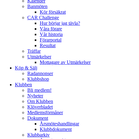
Kalender
Banmöten
Kör försäkrat
CAR Challenge
Hur börjar jag tävla?
Våra förare
Vår historia
Förarportal
Resultat
Träffar
Utmärkelser
Mottagare av Utmärkelser
Köp & Sälj
Radannonser
Klubbshop
Klubben
Bli medlem!
Nyheter
Om Klubben
Klöverbladet
Medlemsförmåner
Dokument
Årsmöteshandlingar
Klubbdokument
Klubbarkiv