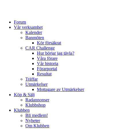
Forum
Vår verksamhet
Kalender
Banmöten
Kör försäkrat
CAR Challenge
Hur börjar jag tävla?
Våra förare
Vår historia
Förarportal
Resultat
Träffar
Utmärkelser
Mottagare av Utmärkelser
Köp & Sälj
Radannonser
Klubbshop
Klubben
Bli medlem!
Nyheter
Om Klubben