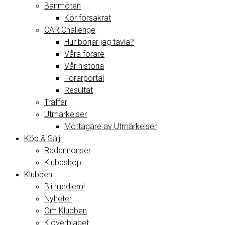
Banmöten
Kör försäkrat
CAR Challenge
Hur börjar jag tävla?
Våra förare
Vår historia
Förarportal
Resultat
Träffar
Utmärkelser
Mottagare av Utmärkelser
Köp & Sälj
Radannonser
Klubbshop
Klubben
Bli medlem!
Nyheter
Om Klubben
Klöverbladet