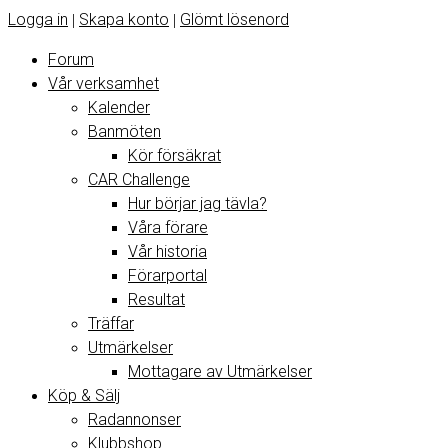
Logga in
Skapa konto
Glömt lösenord
|
|
Forum
Vår verksamhet
Kalender
Banmöten
Kör försäkrat
CAR Challenge
Hur börjar jag tävla?
Våra förare
Vår historia
Förarportal
Resultat
Träffar
Utmärkelser
Mottagare av Utmärkelser
Köp & Sälj
Radannonser
Klubbshop