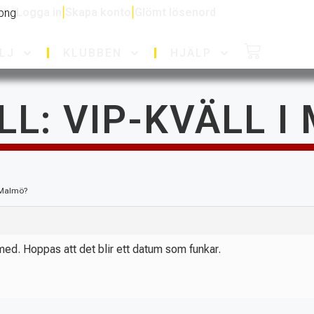
Logga in
|
Skapa konto
|
Glömt lösenord
LJ
KLUBBEN
HJÄLP
LL: VIP-KVÄLL 
i Malmö?
 med. Hoppas att det blir ett datum som funkar.