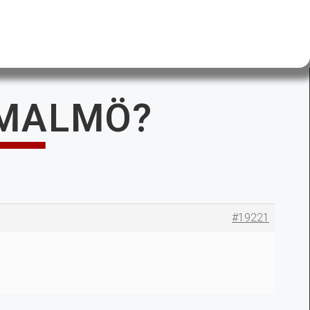
I MALMÖ?
#19221