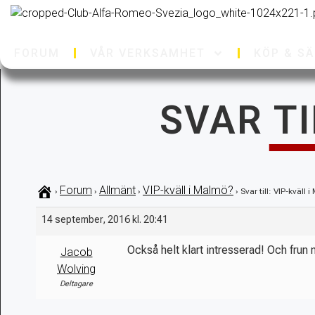
FORUM
VÅR VERKSAMHET
KÖP & SÄ
SVAR TI
Forum
Allmänt
VIP-kväll i Malmö?
›
›
›
›
Svar till: VIP-kväll 
14 september, 2016 kl. 20:41
Också helt klart intresserad! Och frun
Jacob
Wolving
Deltagare