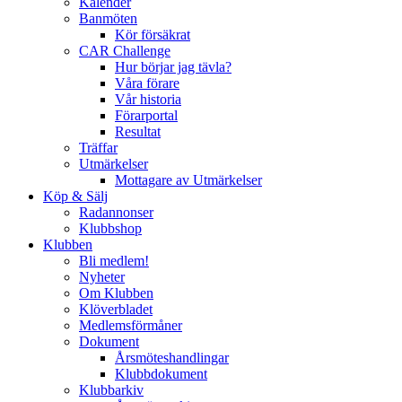
Kalender
Banmöten
Kör försäkrat
CAR Challenge
Hur börjar jag tävla?
Våra förare
Vår historia
Förarportal
Resultat
Träffar
Utmärkelser
Mottagare av Utmärkelser
Köp & Sälj
Radannonser
Klubbshop
Klubben
Bli medlem!
Nyheter
Om Klubben
Klöverbladet
Medlemsförmåner
Dokument
Årsmöteshandlingar
Klubbdokument
Klubbarkiv