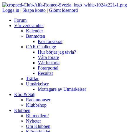
Logga in
|
Skapa konto
|
Glömt lösenord
Forum
Vår verksamhet
Kalender
Banmöten
Kör försäkrat
CAR Challenge
Hur börjar jag tävla?
Våra förare
Vår historia
Förarportal
Resultat
Träffar
Utmärkelser
Mottagare av Utmärkelser
Köp & Sälj
Radannonser
Klubbshop
Klubben
Bli medlem!
Nyheter
Om Klubben
Klöverbladet