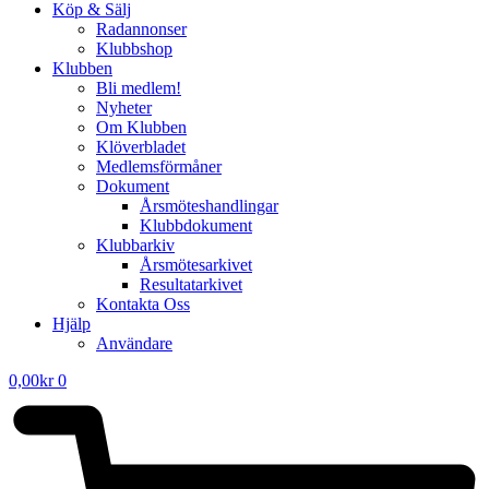
Köp & Sälj
Radannonser
Klubbshop
Klubben
Bli medlem!
Nyheter
Om Klubben
Klöverbladet
Medlemsförmåner
Dokument
Årsmöteshandlingar
Klubbdokument
Klubbarkiv
Årsmötesarkivet
Resultatarkivet
Kontakta Oss
Hjälp
Användare
0,00
kr
0