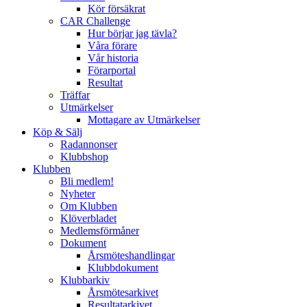
Kör försäkrat
CAR Challenge
Hur börjar jag tävla?
Våra förare
Vår historia
Förarportal
Resultat
Träffar
Utmärkelser
Mottagare av Utmärkelser
Köp & Sälj
Radannonser
Klubbshop
Klubben
Bli medlem!
Nyheter
Om Klubben
Klöverbladet
Medlemsförmåner
Dokument
Årsmöteshandlingar
Klubbdokument
Klubbarkiv
Årsmötesarkivet
Resultatarkivet