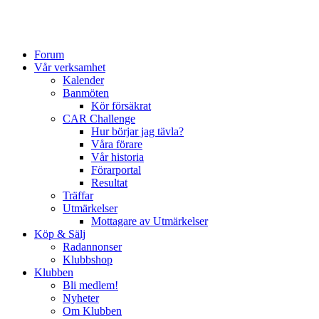
Forum
Vår verksamhet
Kalender
Banmöten
Kör försäkrat
CAR Challenge
Hur börjar jag tävla?
Våra förare
Vår historia
Förarportal
Resultat
Träffar
Utmärkelser
Mottagare av Utmärkelser
Köp & Sälj
Radannonser
Klubbshop
Klubben
Bli medlem!
Nyheter
Om Klubben