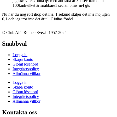
jag skrev fel.Giulia qv med aut låda är 3.7 sec från o till
100kmhvilket är snabbare1 sec än bmw m4 gts
Nu har du nog rört ihop det lite. 1 sekund skiljer det inte möjligen
0,1 och jag tror inte det är till Giulias fördel.
© Club Alfa Romeo Svezia 1957-2025
Snabbval
Logga in
Skapa konto
Glömt lösenord
Integritetspolicy
Allmänna villkor
Logga in
Skapa konto
Glömt lösenord
Integritetspolicy
Allmänna villkor
Kontakta oss