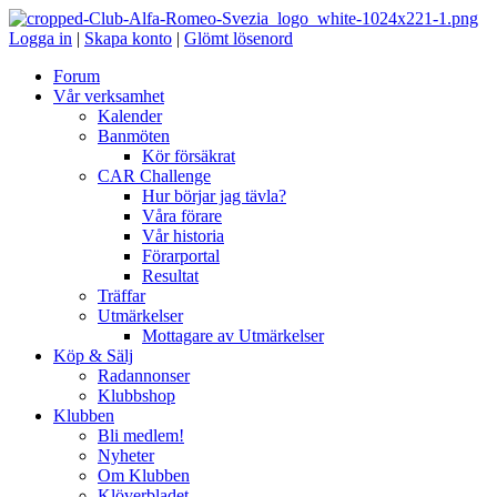
Logga in
|
Skapa konto
|
Glömt lösenord
Forum
Vår verksamhet
Kalender
Banmöten
Kör försäkrat
CAR Challenge
Hur börjar jag tävla?
Våra förare
Vår historia
Förarportal
Resultat
Träffar
Utmärkelser
Mottagare av Utmärkelser
Köp & Sälj
Radannonser
Klubbshop
Klubben
Bli medlem!
Nyheter
Om Klubben
Klöverbladet