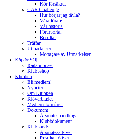
Kör försäkrat
CAR Challenge
Hur börjar jag tävla?
Våra förare
Vår historia
Förarportal
Resultat
Träffar
Utmärkelser
Mottagare av Utmärkelser
Köp & Sälj
Radannonser
Klubbshop
Klubben
Bli medlem!
Nyheter
Om Klubben
Klöverbladet
Medlemsförmåner
Dokument
Årsmöteshandlingar
Klubbdokument
Klubbarkiv
Årsmötesarkivet
Resultatarkivet