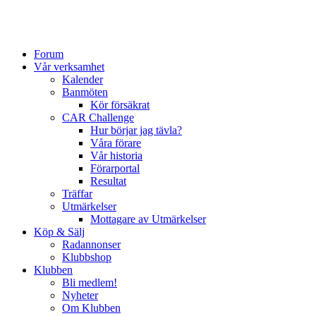
Forum
Vår verksamhet
Kalender
Banmöten
Kör försäkrat
CAR Challenge
Hur börjar jag tävla?
Våra förare
Vår historia
Förarportal
Resultat
Träffar
Utmärkelser
Mottagare av Utmärkelser
Köp & Sälj
Radannonser
Klubbshop
Klubben
Bli medlem!
Nyheter
Om Klubben