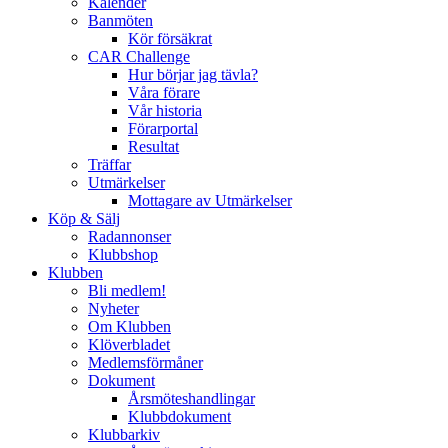
Kalender
Banmöten
Kör försäkrat
CAR Challenge
Hur börjar jag tävla?
Våra förare
Vår historia
Förarportal
Resultat
Träffar
Utmärkelser
Mottagare av Utmärkelser
Köp & Sälj
Radannonser
Klubbshop
Klubben
Bli medlem!
Nyheter
Om Klubben
Klöverbladet
Medlemsförmåner
Dokument
Årsmöteshandlingar
Klubbdokument
Klubbarkiv