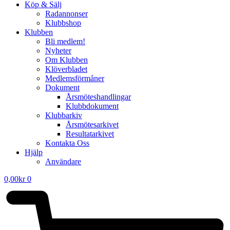
Köp & Sälj
Radannonser
Klubbshop
Klubben
Bli medlem!
Nyheter
Om Klubben
Klöverbladet
Medlemsförmåner
Dokument
Årsmöteshandlingar
Klubbdokument
Klubbarkiv
Årsmötesarkivet
Resultatarkivet
Kontakta Oss
Hjälp
Användare
0,00
kr
0