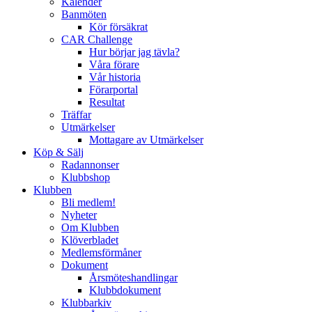
Kalender
Banmöten
Kör försäkrat
CAR Challenge
Hur börjar jag tävla?
Våra förare
Vår historia
Förarportal
Resultat
Träffar
Utmärkelser
Mottagare av Utmärkelser
Köp & Sälj
Radannonser
Klubbshop
Klubben
Bli medlem!
Nyheter
Om Klubben
Klöverbladet
Medlemsförmåner
Dokument
Årsmöteshandlingar
Klubbdokument
Klubbarkiv