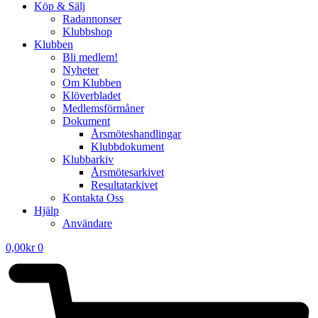
Köp & Sälj
Radannonser
Klubbshop
Klubben
Bli medlem!
Nyheter
Om Klubben
Klöverbladet
Medlemsförmåner
Dokument
Årsmöteshandlingar
Klubbdokument
Klubbarkiv
Årsmötesarkivet
Resultatarkivet
Kontakta Oss
Hjälp
Användare
0,00
kr
0