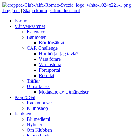
Logga in
|
Skapa konto
|
Glömt lösenord
Forum
Vår verksamhet
Kalender
Banmöten
Kör försäkrat
CAR Challenge
Hur börjar jag tävla?
Våra förare
Vår historia
Förarportal
Resultat
Träffar
Utmärkelser
Mottagare av Utmärkelser
Köp & Sälj
Radannonser
Klubbshop
Klubben
Bli medlem!
Nyheter
Om Klubben
Klöverbladet