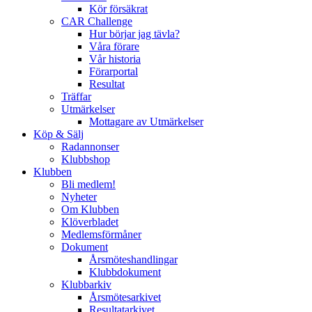
Kör försäkrat
CAR Challenge
Hur börjar jag tävla?
Våra förare
Vår historia
Förarportal
Resultat
Träffar
Utmärkelser
Mottagare av Utmärkelser
Köp & Sälj
Radannonser
Klubbshop
Klubben
Bli medlem!
Nyheter
Om Klubben
Klöverbladet
Medlemsförmåner
Dokument
Årsmöteshandlingar
Klubbdokument
Klubbarkiv
Årsmötesarkivet
Resultatarkivet