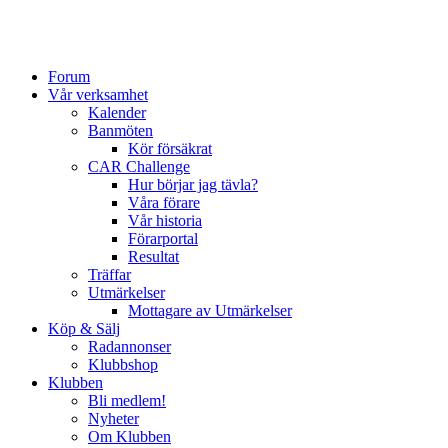
Forum
Vår verksamhet
Kalender
Banmöten
Kör försäkrat
CAR Challenge
Hur börjar jag tävla?
Våra förare
Vår historia
Förarportal
Resultat
Träffar
Utmärkelser
Mottagare av Utmärkelser
Köp & Sälj
Radannonser
Klubbshop
Klubben
Bli medlem!
Nyheter
Om Klubben